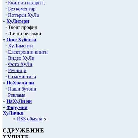
·
Екипът си хареса
·
Без коментар
·
Потърси ХуЛа
»
ХуЛитери
·
Твоят профил
·
Лични бележки
»
Още Хубости
·
ХуЛименти
·
Електронни книги
·
Видео ХуЛи
·
Фото ХуЛи
·
Речници
·
Стъкмистика
»
ПоХвали ни
·
Наши бутони
·
Реклама
»
НаХуЛи ни
»
Форумни
ХуЛички
»
RSS обмяна
СДРУЖЕНИЕ
ХУЛИТЕ