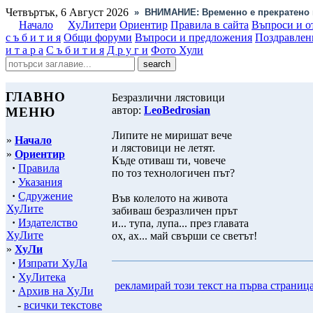
Четвъртък, 6 Август 2026
»
ВНИМАНИЕ: Временно е прекратено 
Начало
ХуЛитери
Ориентир
Правила в сайта
Въпроси и о
с ъ б и т и я
Общи форуми
Въпроси и предложения
Поздравлен
и т а р а
С ъ б и т и я
Д р у г и
Фото Хули
ГЛАВНО
Безразлични лястовици
автор:
LeoBedrosian
МЕНЮ
Липите не миришат вече
»
Начало
и лястовици не летят.
»
Ориентир
Къде отиваш ти, човече
·
Правила
по тоз технологичен път?
·
Указания
·
Сдружение
Във колелото на живота
ХуЛите
забиваш безразличен прът
·
Издателство
и... тупа, лупа... през главата
ХуЛите
ох, ах... май свърши се светът!
»
ХуЛи
·
Изпрати ХуЛа
·
ХуЛитека
рекламирай този текст на първа страниц
·
Архив на ХуЛи
-
всички текстове