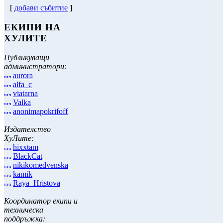
[
добави събитие
]
ЕКИПИ НА
ХУЛИТЕ
Публикуващи
администратори:
aurora
alfa_c
viatarna
Valka
anonimapokrifoff
Издателство
ХуЛите:
hixxtam
BlackCat
nikikomedvenska
kamik
Raya_Hristova
Координатор екипи и
техническа
поддръжка: