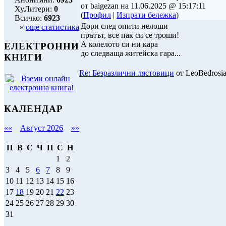
от baigezan на 11.06.2025 @ 15:17:11
ХуЛитери:
0
(
Профил
|
Изпрати бележка
)
Всичко:
6923
Дори след опити нелоши
»
още статистика
прътът, все пак си се троши!
А колелото си ни кара
ЕЛЕКТРОННИ
до следваща житейска гара...
КНИГИ
Re: Безразлични лястовици
от LeoBedrosia
КАЛЕНДАР
««
Август 2026
»»
П
В
С
Ч
П
С
Н
1
2
3
4
5
6
7
8
9
10
11
12
13
14
15
16
17
18
19
20
21
22
23
24
25
26
27
28
29
30
31