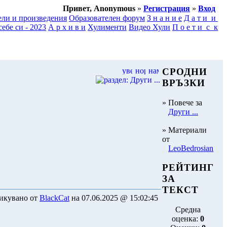
Привет, Anonymous
»
Регистрация
»
Вход
ели и произведения
Образователен форум
З н а н и е
Д а т и и
ебе си - 2023
А р х и в и
Хулименти
Видео Хули
П о е т и с к
СРОДНИ
ВРЪЗКИ
» Повече за
Други ...
» Материали
от
LeoBedrosian
РЕЙТИНГ
ЗА
ТЕКСТ
икувано от
BlackCat
на 07.06.2025 @ 15:02:45
Средна
оценка:
0