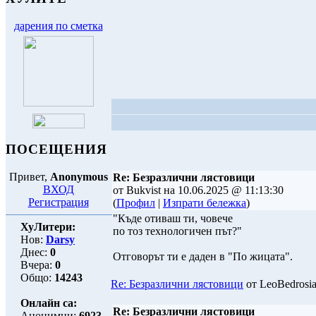
дарения по сметка
ПОСЕЩЕНИЯ
Привет,
Anonymous
Re: Безразлични лястовици
ВХОД
от Bukvist на 10.06.2025 @ 11:13:30
Регистрация
(
Профил
|
Изпрати бележка
)
"Къде отиваш ти, човече
ХуЛитери:
по тоз технологичен път?"
Нов:
Darsy
Днес:
0
Отговорът ти е даден в "По жицата".
Вчера:
0
Общо:
14243
Re: Безразлични лястовици
от LeoBedrosia
Онлайн са:
Re: Безразлични лястовици
Анонимни:
6923