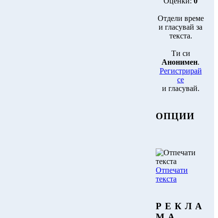
Оценки:
0
Отдели време
и гласувай за
текста.
Ти си
Анонимен
.
Регистрирай
се
и гласувай.
ОПЦИИ
Отпечати
текста
Р Е К Л А
М А