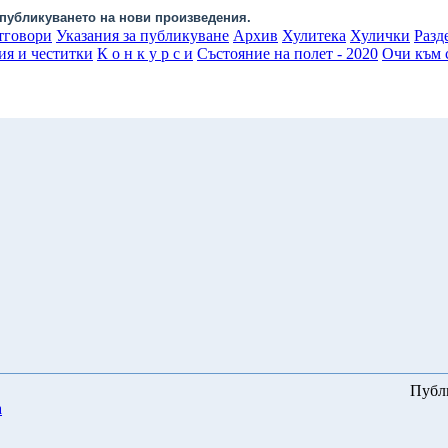
публикуването на нови произведения.
тговори
Указания за публикуване
Архив
Хулитека
Хулички
Разд
ия и честитки
К о н к у р с и
Състояние на полет - 2020
Очи към с
Публ
а