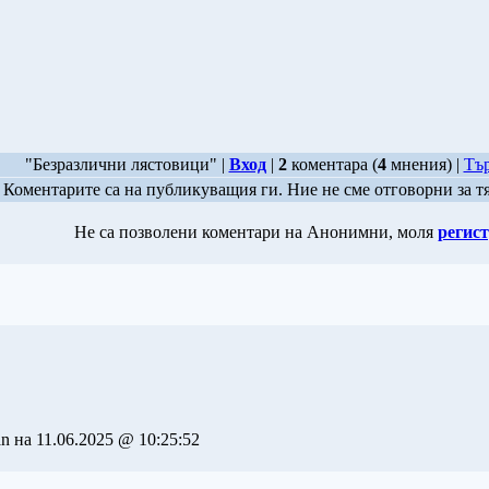
"Безразлични лястовици" |
Вход
|
2
коментара (
4
мнения) |
Тър
Коментарите са на публикуващия ги. Ние не сме отговорни за т
Не са позволени коментари на Анонимни, моля
регист
n на 11.06.2025 @ 10:25:52