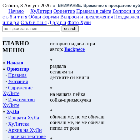
Събота, 8 Август 2026
»
ВНИМАНИЕ: Временно е прекратено пуб
Начало
ХуЛитери
Ориентир
Правила в сайта
Въпроси и о
с ъ б и т и я
Общи форуми
Въпроси и предложения
Поздравлен
и т а р а
С ъ б и т и я
Д р у г и
Фото Хули
ГЛАВНО
истории надве-натри
автор:
Bockpece
МЕНЮ
*
»
Начало
раздяла
»
Ориентир
оставям ти
·
Правила
детските си книги
·
Указания
·
Сдружение
*
ХуЛите
на нашата пейка -
·
Издателство
сойка-присмехулка
ХуЛите
*
»
ХуЛи
обичаш ме, не ме обичаш
·
Изпрати ХуЛа
обичаш ме, не ме обичаш
·
ХуЛитека
пепел от рози
·
Архив на ХуЛи
-
всички текстове
*