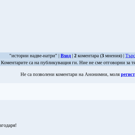
"истории надве-натри" |
Вход
|
2
коментара (
3
мнения) |
Търс
Коментарите са на публикуващия ги. Ние не сме отговорни за т
Не са позволени коментари на Анонимни, моля
регист
агодаря!