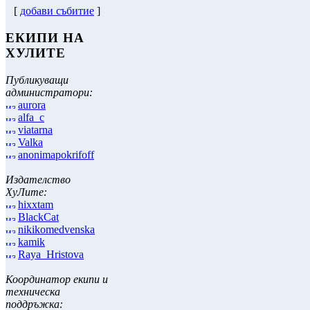
[
добави събитие
]
ЕКИПИ НА
ХУЛИТЕ
Публикуващи
администратори:
aurora
alfa_c
viatarna
Valka
anonimapokrifoff
Издателство
ХуЛите:
hixxtam
BlackCat
nikikomedvenska
kamik
Raya_Hristova
Координатор екипи и
техническа
поддръжка: