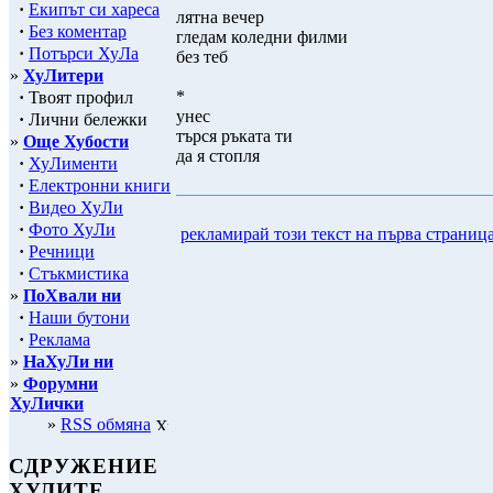
·
Екипът си хареса
лятна вечер
·
Без коментар
гледам коледни филми
·
Потърси ХуЛа
без теб
»
ХуЛитери
*
·
Твоят профил
унес
·
Лични бележки
търся ръката ти
»
Още Хубости
да я стопля
·
ХуЛименти
·
Електронни книги
·
Видео ХуЛи
·
Фото ХуЛи
рекламирай този текст на първа страниц
·
Речници
·
Стъкмистика
»
ПоХвали ни
·
Наши бутони
·
Реклама
»
НаХуЛи ни
»
Форумни
ХуЛички
»
RSS обмяна
СДРУЖЕНИЕ
ХУЛИТЕ