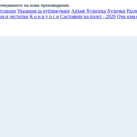
ликуването на нови произведения.
тговори
Указания за публикуване
Архив
Хулитека
Хулички
Разд
ия и честитки
К о н к у р с и
Състояние на полет - 2020
Очи към с