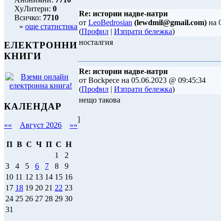
ХуЛитери:
0
Re: истории надве-натри
Всичко:
7710
от
LeoBedrosian
(lewdmil@gmail.com)
на 
»
още статистика
(
Профил
|
Изпрати бележка
)
носталгия
ЕЛЕКТРОННИ
КНИГИ
Re: истории надве-натри
от Bockpece на 05.06.2023 @ 09:45:34
(
Профил
|
Изпрати бележка
)
нещо такова
КАЛЕНДАР
]
««
Август 2026
»»
П
В
С
Ч
П
С
Н
1
2
3
4
5
6
7
8
9
10
11
12
13
14
15
16
17
18
19
20
21
22
23
24
25
26
27
28
29
30
31