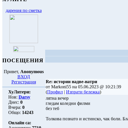
дарения по сметка
ПОСЕЩЕНИЯ
Привет,
Anonymous
ВХОД
Re: истории надве-натри
Регистрация
от Markoni55 на 05.06.2023 @ 10:21:39
ХуЛитери:
(
Профил
|
Изпрати бележка
)
Нов:
Darsy
лятна вечер
Днес:
0
гледам коледни филми
Вчера:
0
без теб
Общо:
14243
Толкова познато и истинско, чак боли. Бл
Онлайн са:
Анонимни:
7710