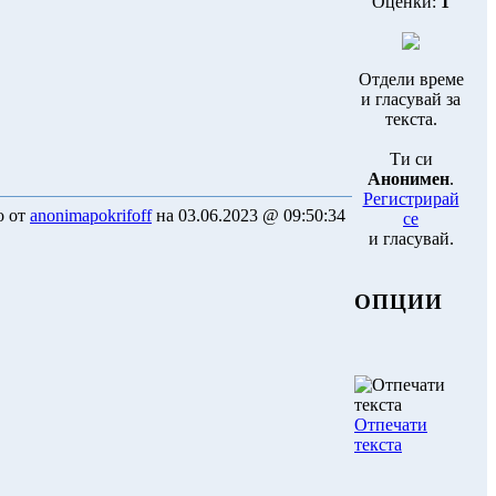
Оценки:
1
Отдели време
и гласувай за
текста.
Ти си
Анонимен
.
Регистрирай
о от
anonimapokrifoff
на 03.06.2023 @ 09:50:34
се
и гласувай.
ОПЦИИ
Отпечати
текста