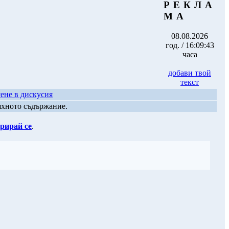
Р Е К Л А
М А
08.08.2026
год. / 16:09:43
часа
добави твой
текст
ене в дискусия
яхното съдържание.
рирай се
.