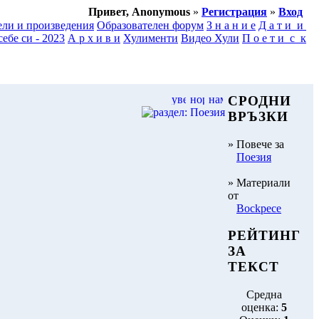
Привет, Anonymous
»
Регистрация
»
Вход
ели и произведения
Образователен форум
З н а н и е
Д а т и и
ебе си - 2023
А р х и в и
Хулименти
Видео Хули
П о е т и с к
СРОДНИ
ВРЪЗКИ
» Повече за
Поезия
» Материали
от
Bockpece
РЕЙТИНГ
ЗА
ТЕКСТ
Средна
оценка:
5