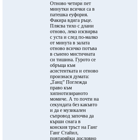
Отново четири пет
минутки всички са в
патешка еуфория.
Факира вдига ръце.
Плясва тихо с длани
отново, леко изсвирва
с уста и след по-малко
от минута в залата
отново всичко потъва
в сънено мистичната
си тишина. Гурото се
обръща към
асистентката и отново
произнася думата:
„Танц” Поглежда
право към
хипнотизираното
момиче. А то почти на
секундата без какъвто
и да е музикален
съпровод започва да
кърши снага в
конския тръст на Ганг
Ганг Стайил,
повтаряйки дословно