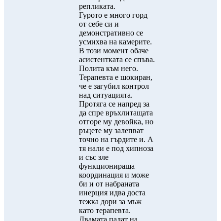
репликата.
Гурото е много горд
от себе си и
демонстративно се
усмихва на камерите.
В този момент обаче
асистентката се спъва.
Полита към него.
Терапевта е шокиран,
че е загубил контрол
над ситуацията.
Протяга се напред за
да спре връхлитащата
отгоре му девойка, но
ръцете му залепват
точно на гърдите и. А
тя нали е под хипноза
и със зле
функционираща
координация и може
би и от набраната
инерция идва доста
тежка дори за мъж
като терапевта.
Двамата падат на