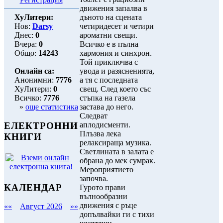
движения запалва в
ХуЛитери:
дъното на сцената
Нов:
Darsy
четиридесет и четири
Днес:
0
ароматни свещи.
Вчера:
0
Всичко е в пълна
Общо:
14243
хармония и синхрон.
Той приключва с
Онлайн са:
увода и разясненията,
Анонимни:
7776
а тя с последната
ХуЛитери:
0
свещ. След което със
Всичко:
7776
стъпка на газела
»
още статистика
застава до него.
Следват
аплодисменти.
ЕЛЕКТРОННИ
Плъзва лека
КНИГИ
релаксираща музика.
Светлината в залата е
обрана до мек сумрак.
Мероприятието
започва.
КАЛЕНДАР
Гурото прави
вълнообразни
движения с ръце
««
Август 2026
»»
допълвайки ги с тихи