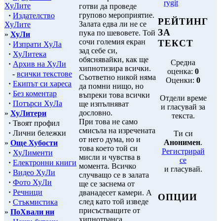
rygit
ХуЛите
готви да проведе
групово мероприятие.
·
Издателство
РЕЙТИНГ
Залата едва ли не се
ХуЛите
ЗА
пука по шевовете. Той
»
ХуЛи
сочи големия екран
ТЕКСТ
·
Изпрати ХуЛа
зад себе си,
·
ХуЛитека
обяснявайки, как ще
Средна
·
Архив на ХуЛи
хипнотизира всички.
оценка:
0
-
всички текстове
Съответно никой няма
Оценки:
0
·
Екипът си хареса
да помни нищо, но
·
Без коментар
въпреки това всички
Отдели време
·
Потърси ХуЛа
ще изпълняват
и гласувай за
дословно.
»
ХуЛитери
текста.
При това не само
·
Твоят профил
смисъла на изречената
·
Лични бележки
Ти си
от него дума, но и
Анонимен
.
»
Още Хубости
това което той си
Регистрирай
·
ХуЛименти
мисли и чувства в
се
·
Електронни книги
момента. Всичко
и гласувай.
·
Видео ХуЛи
случващо се в залата
·
Фото ХуЛи
ще се заснема от
·
Речници
дванадесет камери. А
ОПЦИИ
след като той изведе
·
Стъкмистика
присъстващите от
»
ПоХвали ни
хипнотранса