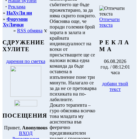
·
Наши бутони
събитието ще бъде
·
Реклама
прожектирано, за да
»
НаХуЛи ни
няма скрито покрито.
»
Форумни
Отпечати
Обяснява още, че
ХуЛички
текста
поради големия брой
»
RSS обмяна
хората в залата и
крайната
Р Е К Л А
СДРУЖЕНИЕ
индивидуалност на
М А
ХУЛИТЕ
всеки от
присъстващите ще се
наложи всяка една
06.08.2026
дарения по сметка
команда да бъде
год. / 08:12:01
оставена в
часа
изпълнение поне три
минути. Налагало се
добави твой
за да не се претоварва
текст
психиката на по-
лабилните.
Докато терапевта –
гуро обяснява всичко
ПОСЕЩЕНИЯ
това младата му
асистентка във
феерично
Привет,
Anonymous
предизвикателен
ВХОД
тоалет с грациозни
Регистрация