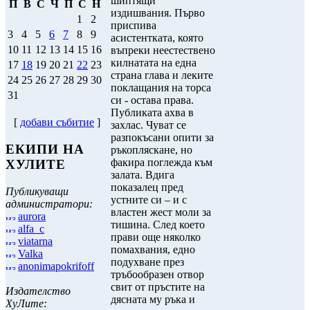
шиптящи
П
В
С
Ч
П
С
Н
издишвания. Първо
1
2
приспива
3
4
5
6
7
8
9
асистентката, която
10
11
12
13
14
15
16
въпреки неестествено
килнатата на една
17
18
19
20
21
22
23
страна глава и леките
24
25
26
27
28
29
30
поклащания на торса
31
си - остава права.
Публиката ахва в
[
добави събитие
]
захлас. Чуват се
разпокъсани опити за
ЕКИПИ НА
ръкопляскане, но
факира поглежда към
ХУЛИТЕ
залата. Вдига
показалец пред
Публикуващи
устните си – и с
администратори:
властен жест моли за
aurora
тишина. След което
alfa_c
прави още няколко
viatarna
помахвания, едно
Valka
подухване през
anonimapokrifoff
тръбообразен отвор
свит от пръстите на
Издателство
дясната му ръка и
ХуЛите: