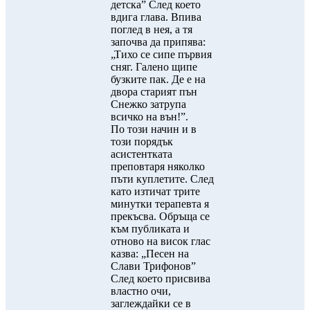
детска” След което
вдига глава. Впива
поглед в нея, а тя
започва да припява:
„Тихо се сипе първия
сняг. Галено щипе
бузките пак. Де е на
двора старият пън
Снежко затрупа
всичко на вън!”.
По този начин и в
този порядък
асистентката
преповтаря няколко
пъти куплетите. След
като изтичат трите
минутки терапевта я
прекъсва. Обръща се
към публиката и
отново на висок глас
казва: „Песен на
Слави Трифонов”
След което присвива
властно очи,
заглеждайки се в