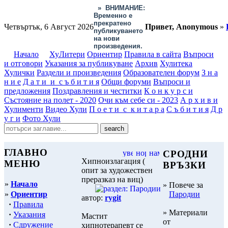
»
ВНИМАНИЕ:
Временно е
прекратено
Четвъртък, 6 Август 2026
Привет, Anonymous
»
публикуването
на нови
произведения.
Начало
ХуЛитери
Ориентир
Правила в сайта
Въпроси
и отговори
Указания за публикуване
Архив
Хулитека
Хулички
Раздели и произведения
Образователен форум
З н а
н и е
Д а т и и с ъ б и т и я
Общи форуми
Въпроси и
предложения
Поздравления и честитки
К о н к у р с и
Състояние на полет - 2020
Очи към себе си - 2023
А р х и в и
Хулименти
Видео Хули
П о е т и с к и т а р а
С ъ б и т и я
Д р
у г и
Фото Хули
ГЛАВНО
СРОДНИ
Хипноизлагация (
МЕНЮ
ВРЪЗКИ
опит за художествен
преразказ на виц)
»
Начало
» Повече за
»
Ориентир
Пародии
автор:
rygit
·
Правила
» Материали
·
Указания
Мастит
от
·
Сдружение
хипнотерапевт се