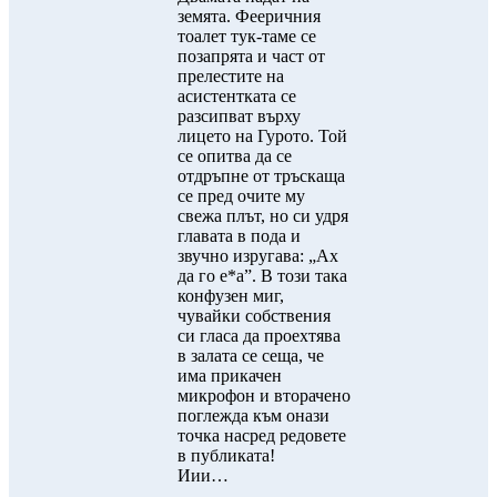
земята. Фееричния
тоалет тук-таме се
позапрята и част от
прелестите на
асистентката се
разсипват върху
лицето на Гурото. Той
се опитва да се
отдръпне от тръскаща
се пред очите му
свежа плът, но си удря
главата в пода и
звучно изругава: „Ах
да го е*а”. В този така
конфузен миг,
чувайки собствения
си гласа да проехтява
в залата се сеща, че
има прикачен
микрофон и вторачено
поглежда към онази
точка насред редовете
в публиката!
Иии…