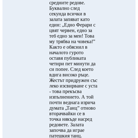
средните редове.
Буквално след
секунда всички в
залата запяват като
един: „Едно Ферари с
цвят червен, едно за
теб едно за мен! Това
му трябва на човека!”
Както е обяснил в
началото гурото
оставя публиката
четири пет минути да
си попее. След което
вдига високо ръце.
Жестът придружен със
леко изсвирване с уста
- това прекъсва
изпълнението. А той
почти веднага изрича
думата „Танц” отново
вторачвайки се в
точка някъде насред
редовете. Залата
започва да играе
патешкия танц.