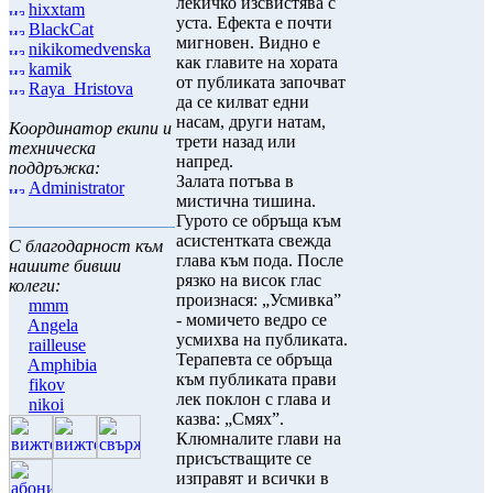
лекичко изсвистява с
hixxtam
уста. Ефекта е почти
BlackCat
мигновен. Видно е
nikikomedvenska
как главите на хората
kamik
от публиката започват
Raya_Hristova
да се килват едни
насам, други натам,
Координатор екипи и
трети назад или
техническа
напред.
поддръжка:
Залата потъва в
Administrator
мистична тишина.
Гурото се обръща към
асистентката свежда
С благодарност към
глава към пода. После
нашите бивши
рязко на висок глас
колеги:
произнася: „Усмивка”
mmm
- момичето ведро се
Angela
усмихва на публиката.
railleuse
Терапевта се обръща
Amphibia
към публиката прави
fikov
лек поклон с глава и
nikoi
казва: „Смях”.
Клюмналите глави на
присъстващите се
изправят и всички в