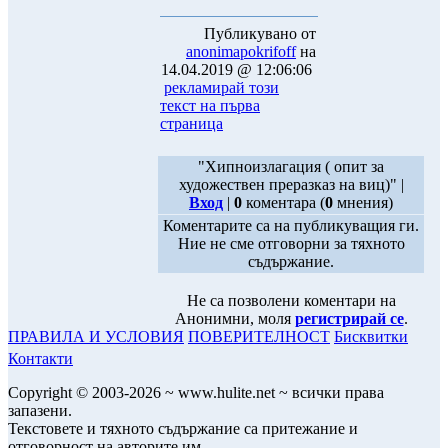
Публикувано от
anonimapokrifoff
на
14.04.2019 @ 12:06:06
рекламирай този
текст на първа
страница
"Хипноизлагация ( опит за
художествен преразказ на виц)" |
Вход
|
0
коментара (
0
мнения)
Коментарите са на публикуващия ги.
Ние не сме отговорни за тяхното
съдържание.
Не са позволени коментари на
Анонимни, моля
регистрирай се
.
ПРАВИЛА И УСЛОВИЯ
ПОВЕРИТЕЛНОСТ
Бисквитки
Контакти
Copyright © 2003-2026 ~ www.hulite.net ~ всички права
запазени.
Текстовете и тяхното съдържание са притежание и
отговорност на авторите им.