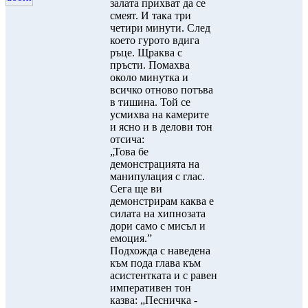
залата прихват да се
смеят. И така три
четири минути. След
което гурото вдига
ръце. Щраква с
пръсти. Помахва
около минутка и
всичко отново потъва
в тишина. Той се
усмихва на камерите
и ясно и в делови тон
отсича:
„Това бе
демонстрацията на
манипулация с глас.
Сега ще ви
демонстрирам каква е
силата на хипнозата
дори само с мисъл и
емоция.”
Подхожда с наведена
към пода глава към
асистентката и с равен
императивен тон
казва: „Песничка -