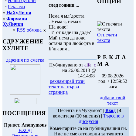
·
Наши бутони
ОПЦИИ
след години ...
·
Реклама
»
НаХуЛи ни
Нема я мл`достта
»
Форумни
- Нема я, нема я
ХуЛички
Ша доде!
»
RSS обмяна
- И от каде ша доде?
Отпечати
Май нема да доде,
текста
СДРУЖЕНИЕ
остана при любофта в
ХУЛИТЕ
Б`лгария ...
Р Е К Л А
дарения по сметка
М А
Публикувано от
alfa_c
на 26.06.2013 @
14:14:08
09.08.2026
рекламирай този
год. / 12:59:52
текст на първа
часа
страница
добави твой
текст
"Песента на Чукумба" |
Вход
|
4
ПОСЕЩЕНИЯ
коментара (
10
мнения) |
Търсене в
дискусия
Привет,
Anonymous
Коментарите са на публикуващия ги.
ВХОД
Ние не сме отговорни за тяхното
Регистрация