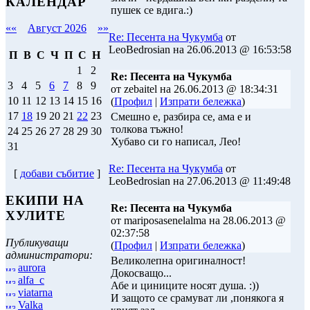
КАЛЕНДАР
пушек се вдига.:)
««
Август 2026
»»
Re: Песента на Чукумба
от
LeoBedrosian на 26.06.2013 @ 16:53:58
П
В
С
Ч
П
С
Н
1
2
Re: Песента на Чукумба
3
4
5
6
7
8
9
от zebaitel на 26.06.2013 @ 18:34:31
10
11
12
13
14
15
16
(
Профил
|
Изпрати бележка
)
17
18
19
20
21
22
23
Смешно е, разбира се, ама е и
толкова тъжно!
24
25
26
27
28
29
30
Хубаво си го написал, Лео!
31
Re: Песента на Чукумба
от
[
добави събитие
]
LeoBedrosian на 27.06.2013 @ 11:49:48
ЕКИПИ НА
Re: Песента на Чукумба
ХУЛИТЕ
от mariposasenelalma на 28.06.2013 @
02:37:58
Публикуващи
(
Профил
|
Изпрати бележка
)
администратори:
Великолепна оригиналност!
aurora
Докосващо...
alfa_c
Абе и циниците носят душа. :))
viatarna
И защото се срамуват ли ,понякога я
Valka