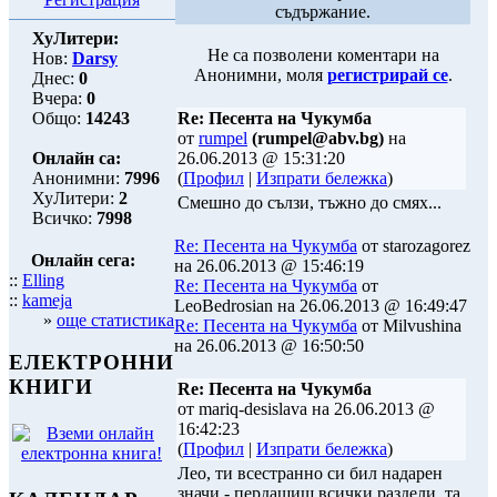
съдържание.
ХуЛитери:
Не са позволени коментари на
Нов:
Darsy
Анонимни, моля
регистрирай се
.
Днес:
0
Вчера:
0
Общо:
14243
Re: Песента на Чукумба
от
rumpel
(rumpel@abv.bg)
на
Онлайн са:
26.06.2013 @ 15:31:20
Анонимни:
7996
(
Профил
|
Изпрати бележка
)
ХуЛитери:
2
Смешно до сълзи, тъжно до смях...
Всичко:
7998
Re: Песента на Чукумба
от starozagorez
Онлайн сега:
на 26.06.2013 @ 15:46:19
::
Elling
Re: Песента на Чукумба
от
::
kameja
LeoBedrosian на 26.06.2013 @ 16:49:47
»
още статистика
Re: Песента на Чукумба
от Milvushina
на 26.06.2013 @ 16:50:50
ЕЛЕКТРОННИ
КНИГИ
Re: Песента на Чукумба
от mariq-desislava на 26.06.2013 @
16:42:23
(
Профил
|
Изпрати бележка
)
Лео, ти всестранно си бил надарен
значи - пердашиш всички раздели, та