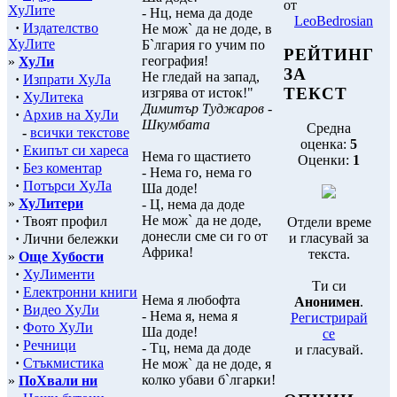
от
ХуЛите
- Нц, нема да доде
LeoBedrosian
·
Издателство
Не мож` да не доде, в
ХуЛите
Б`лгария го учим по
РЕЙТИНГ
география!
»
ХуЛи
ЗА
Не гледай на запад,
·
Изпрати ХуЛа
ТЕКСТ
изгрява от исток!"
·
ХуЛитека
Димитър Туджаров -
·
Архив на ХуЛи
Шкумбата
Средна
-
всички текстове
оценка:
5
·
Екипът си хареса
Нема го щастието
Оценки:
1
·
Без коментар
- Нема го, нема го
·
Потърси ХуЛа
Ша доде!
»
ХуЛитери
- Ц, нема да доде
Не мож` да не доде,
·
Твоят профил
Отдели време
донесли сме си го от
и гласувай за
·
Лични бележки
Африка!
текста.
»
Още Хубости
·
ХуЛименти
Ти си
·
Електронни книги
Нема я любофта
Анонимен
.
·
Видео ХуЛи
- Нема я, нема я
Регистрирай
·
Фото ХуЛи
Ша доде!
се
·
Речници
- Тц, нема да доде
и гласувай.
·
Стъкмистика
Не мож` да не доде, я
колко убави б`лгарки!
»
ПоХвали ни