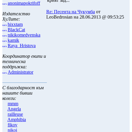
крият зад...
anonimapokrifoff
Re: Песента на Чукумба
от
Издателство
LeoBedrosian на 28.06.2013 @ 09:53:25
ХуЛите:
hixxtam
BlackCat
nikikomedvenska
kamik
Raya_Hristova
Координатор екипи и
техническа
поддръжка:
Administrator
С благодарност към
нашите бивши
колеги:
mmm
Angela
railleuse
Amphibia
fikov
nikoi