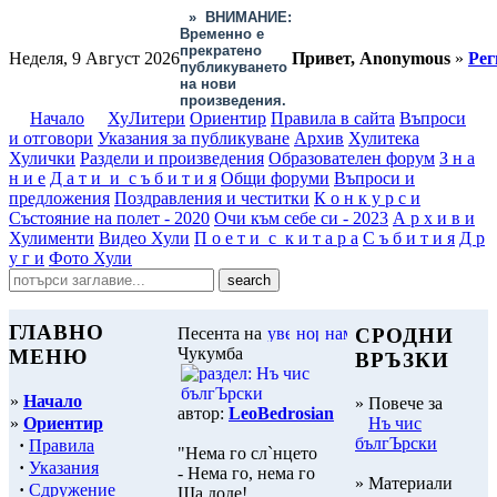
»
ВНИМАНИЕ:
Временно е
прекратено
Неделя, 9 Август 2026
Привет, Anonymous
»
Рег
публикуването
на нови
произведения.
Начало
ХуЛитери
Ориентир
Правила в сайта
Въпроси
и отговори
Указания за публикуване
Архив
Хулитека
Хулички
Раздели и произведения
Образователен форум
З н а
н и е
Д а т и и с ъ б и т и я
Общи форуми
Въпроси и
предложения
Поздравления и честитки
К о н к у р с и
Състояние на полет - 2020
Очи към себе си - 2023
А р х и в и
Хулименти
Видео Хули
П о е т и с к и т а р а
С ъ б и т и я
Д р
у г и
Фото Хули
ГЛАВНО
Песента на
СРОДНИ
Чукумба
МЕНЮ
ВРЪЗКИ
»
Начало
» Повече за
автор:
LeoBedrosian
»
Ориентир
Нъ чис
бългЪрски
·
Правила
"Нема го сл`нцето
·
Указания
- Нема го, нема го
» Материали
·
Сдружение
Ша доде!