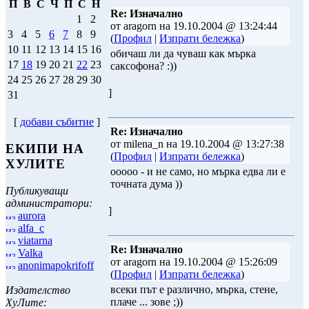
П
В
С
Ч
П
С
Н
Re: Изначално
1
2
от aragorn на 19.10.2004 @ 13:24:44
3
4
5
6
7
8
9
(
Профил
|
Изпрати бележка
)
10
11
12
13
14
15
16
обичаш ли да чуваш как мърка
17
18
19
20
21
22
23
саксофона? :))
24
25
26
27
28
29
30
]
31
[
добави събитие
]
Re: Изначално
от milena_n на 19.10.2004 @ 13:27:38
ЕКИПИ НА
(
Профил
|
Изпрати бележка
)
ХУЛИТЕ
ооооо - и не само, но мърка едва ли е
точната дума ))
Публикуващи
администратори:
]
aurora
alfa_c
viatarna
Re: Изначално
Valka
от aragorn на 19.10.2004 @ 15:26:09
anonimapokrifoff
(
Профил
|
Изпрати бележка
)
всеки път е различно, мърка, стене,
Издателство
плаче ... зове ;))
ХуЛите: