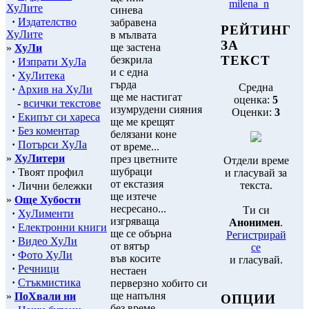
milena_n
ХуЛите
синева
·
Издателство
забравена
РЕЙТИНГ
ХуЛите
в мълвата
ЗА
ще застена
»
ХуЛи
ТЕКСТ
безкрила
·
Изпрати ХуЛа
и с една
·
ХуЛитека
гърда
Средна
·
Архив на ХуЛи
ще ме настигат
оценка:
5
-
всички текстове
изумрудени сияния
Оценки:
3
·
Екипът си хареса
ще ме крещят
·
Без коментар
белязани коне
·
Потърси ХуЛа
от време...
»
ХуЛитери
през цветните
Отдели време
шубраци
·
Твоят профил
и гласувай за
от екстазия
текста.
·
Лични бележки
ще изтече
»
Още Хубости
несресано...
Ти си
·
ХуЛименти
изгряваща
Анонимен
.
·
Електронни книги
ще се обърна
Регистрирай
·
Видео ХуЛи
от вятър
се
·
Фото ХуЛи
във косите
и гласувай.
·
Речници
нестаен
·
Стъкмистика
перверзно хобито си
ще напълня
»
ПоХвали ни
ОПЦИИ
без време