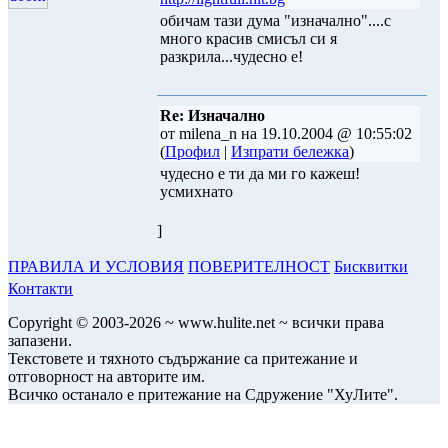
обичам тази дума "изначално"....с
много красив смисъл си я
разкрила...чудесно е!
Re: Изначално
от milena_n на 19.10.2004 @ 10:55:02
(
Профил
|
Изпрати бележка
)
чудесно е ти да ми го кажеш!
усмихнато
]
ПРАВИЛА И УСЛОВИЯ
ПОВЕРИТЕЛНОСТ
Бисквитки
Контакти
Copyright © 2003-2026 ~ www.hulite.net ~ всички права
запазени.
Текстовете и тяхното съдържание са притежание и
отговорност на авторите им.
Всичко останало е притежание на Сдружение "ХуЛите".