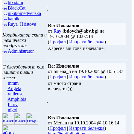
hixxtam
BlackCat
]
nikikomedvenska
kamik
Raya_Hristova
Re: Изначално
от
Ray
(bdoych@abv.bg)
на
Координатор екипи и
19.10.2004 @ 10:07:14
техническа
(
Профил
|
Изпрати бележка
)
поддръжка:
Харесва ми това изначалие.
Administrator
Re: Изначално
С благодарност към
от milena_n на 19.10.2004 @ 10:51:37
нашите бивши
(
Профил
|
Изпрати бележка
)
колеги:
mmm
от много страни
Angela
в средата )))
railleuse
Amphibia
]
fikov
nikoi
Re: Изначално
от Merian на 19.10.2004 @ 10:16:14
(
Профил
|
Изпрати бележка
)
http://lightfull.hit.bg