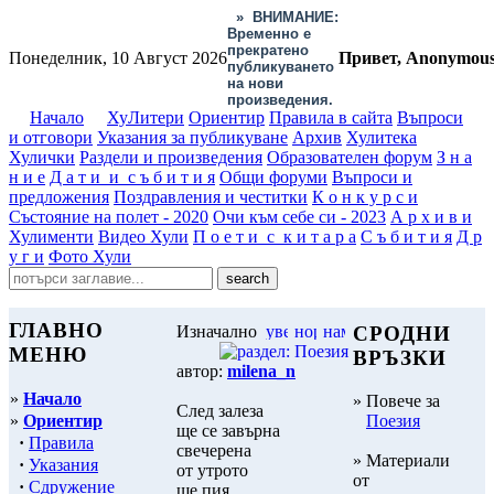
»
ВНИМАНИЕ:
Временно е
прекратено
Понеделник, 10 Август 2026
Привет, Anonymou
публикуването
на нови
произведения.
Начало
ХуЛитери
Ориентир
Правила в сайта
Въпроси
и отговори
Указания за публикуване
Архив
Хулитека
Хулички
Раздели и произведения
Образователен форум
З н а
н и е
Д а т и и с ъ б и т и я
Общи форуми
Въпроси и
предложения
Поздравления и честитки
К о н к у р с и
Състояние на полет - 2020
Очи към себе си - 2023
А р х и в и
Хулименти
Видео Хули
П о е т и с к и т а р а
С ъ б и т и я
Д р
у г и
Фото Хули
ГЛАВНО
Изначално
СРОДНИ
МЕНЮ
ВРЪЗКИ
автор:
milena_n
»
Начало
» Повече за
След залеза
»
Ориентир
Поезия
ще се завърна
·
Правила
свечерена
» Материали
·
Указания
от утрото
от
·
Сдружение
ще пия