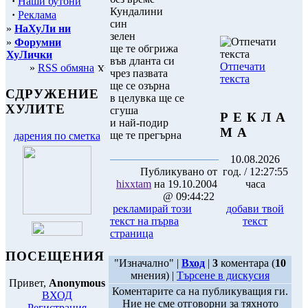
·
Наши бутони
Кундалини
·
Реклама
син
»
НаХуЛи ни
зелен
»
Форумни
ще те обгрижа
ХуЛички
във дланта си
Отпечати
»
RSS обмяна
чрез пазвата
текста
ще се озърна
СДРУЖЕНИЕ
в целувка ще се
ХУЛИТЕ
сгуша
Р Е К Л А
и най-подир
М А
ще те прегърна
дарения по сметка
10.08.2026
Публикувано от
год. / 12:27:55
hixxtam
на 19.10.2004
часа
@ 09:44:22
рекламирай този
добави твой
текст на първа
текст
страница
ПОСЕЩЕНИЯ
"Изначално" |
Вход
|
3
коментара (
10
мнения) |
Търсене в дискусия
Привет,
Anonymous
Коментарите са на публикуващия ги.
ВХОД
Ние не сме отговорни за тяхното
Регистрация