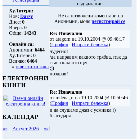
съдържание.
ХуЛитери:
Не са позволени коментари на
Нов:
Darsy
Анонимни, моля
регистрирай се
.
Днес:
0
Вчера:
0
Общо:
14243
Re: Изначално
от aragorn на 19.10.2004 @ 09:48:17
Онлайн са:
(
Профил
|
Изпрати бележка
)
Анонимни:
6464
чудесно!
ХуЛитери:
0
/да направим каквото трябва, пък да
Всичко:
6464
става каквото ще/
»
още статистика
;))
поздрав!
ЕЛЕКТРОННИ
КНИГИ
Re: Изначално
от milena_n на 19.10.2004 @ 10:50:46
(
Профил
|
Изпрати бележка
)
и да слушаме джаз с усмивка ))
благодаря
КАЛЕНДАР
]
««
Август 2026
»»