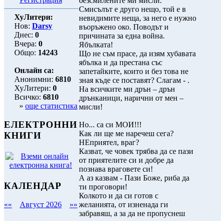
безсмилените ми мисли.
Смисълът е друго нещо, той е в
ХуЛитери:
невидимите неща, за него е нужно
Нов:
Darsy
въоръжено око. Поводът и
Днес:
0
причината за една война.
Вчера:
0
Ябълката!
Общо:
14243
Що не съм прасе, да изям хубавата
ябълка и да престана със
Онлайн са:
запетайките, които и без това не
Анонимни:
6810
зная къде се поставят? Слагам - .
ХуЛитери:
0
На всичките ми дрън – дрън
Всичко:
6810
дрънканици, нарични от мен –
»
още статистика
мисли!
ЕЛЕКТРОННИ
Но... са си МОИ!!!
Как ли ще ме наречеш сега?
КНИГИ
НЕприятел, враг?
Казват, че човек трябва да се пази
от приятелите си и добре да
познава враговете си!
А аз казвам - Пази Боже, риба да
КАЛЕНДАР
ти проговори!
Колкото и да си готов с
желанията, от изненада ги
««
Август 2026
»»
забравяш, а за да не пропуснеш