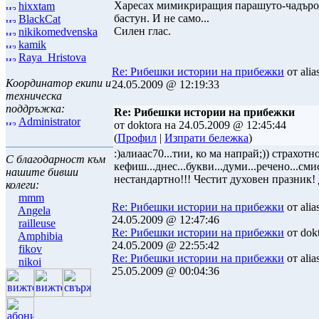
Харесах мимикриращия парашуто-чадъро
hixxtam
бастун. И не само...
BlackCat
Силен глас.
nikikomedvenska
kamik
Raya_Hristova
Re: Рибешки истории на прибежки
от alia
Координатор екипи и
24.05.2009 @ 12:19:33
техническа
поддръжка:
Re: Рибешки истории на прибежки
Administrator
от doktora на 24.05.2009 @ 12:45:44
(
Профил
|
Изпрати бележка
)
:)алиаас70...тии, ко ма напрай;)) страхотно 
С благодарност към
кефиш...днес...букви...думи...речено...сми
нашите бивши
нестандартно!!! Честит духовен празник!
колеги:
mmm
Re: Рибешки истории на прибежки
от alia
Angela
24.05.2009 @ 12:47:46
railleuse
Re: Рибешки истории на прибежки
от dokt
Amphibia
24.05.2009 @ 22:55:42
fikov
Re: Рибешки истории на прибежки
от alia
nikoi
25.05.2009 @ 00:04:36