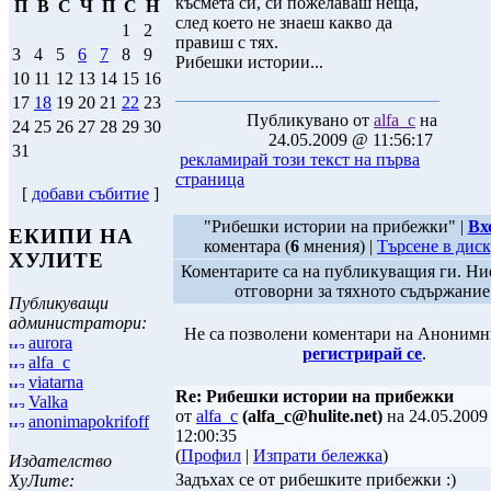
късмета си, си пожелаваш неща,
П
В
С
Ч
П
С
Н
след което не знаеш какво да
1
2
правиш с тях.
3
4
5
6
7
8
9
Рибешки истории...
10
11
12
13
14
15
16
17
18
19
20
21
22
23
Публикувано от
alfa_c
на
24
25
26
27
28
29
30
24.05.2009 @ 11:56:17
31
рекламирай този текст на първа
страница
[
добави събитие
]
"Рибешки истории на прибежки" |
Вх
ЕКИПИ НА
коментара (
6
мнения) |
Търсене в дис
ХУЛИТЕ
Коментарите са на публикуващия ги. Ни
отговорни за тяхното съдържание
Публикуващи
администратори:
Не са позволени коментари на Анонимн
aurora
регистрирай се
.
alfa_c
viatarna
Re: Рибешки истории на прибежки
Valka
от
alfa_c
(alfa_c@hulite.net)
на 24.05.200
anonimapokrifoff
12:00:35
(
Профил
|
Изпрати бележка
)
Издателство
Задъхах се от рибешките прибежки :)
ХуЛите: