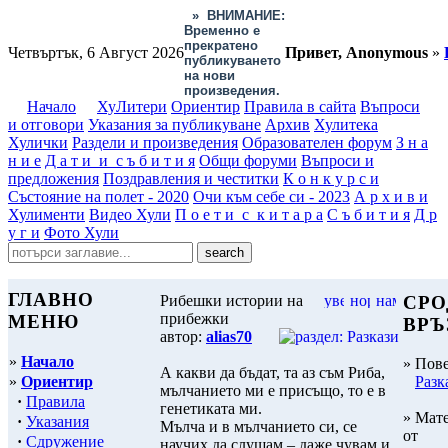
»
ВНИМАНИЕ:
Временно е
прекратено
Четвъртък, 6 Август 2026
Привет, Anonymous
»
публикуването
на нови
произведения.
Начало
ХуЛитери
Ориентир
Правила в сайта
Въпроси
и отговори
Указания за публикуване
Архив
Хулитека
Хулички
Раздели и произведения
Образователен форум
З н а
н и е
Д а т и и с ъ б и т и я
Общи форуми
Въпроси и
предложения
Поздравления и честитки
К о н к у р с и
Състояние на полет - 2020
Очи към себе си - 2023
А р х и в и
Хулименти
Видео Хули
П о е т и с к и т а р а
С ъ б и т и я
Д р
у г и
Фото Хули
ГЛАВНО
Рибешки истории на
СРО
прибежки
МЕНЮ
ВРЪ
автор:
alias70
»
Начало
» Пове
А какви да бъдат, та аз съм Риба,
»
Ориентир
Разк
мълчанието ми е присъщо, то е в
·
Правила
генетиката ми.
» Мат
·
Указания
Мълча и в мълчанието си, се
от
·
Сдружение
научих да слушам – даже чувам и