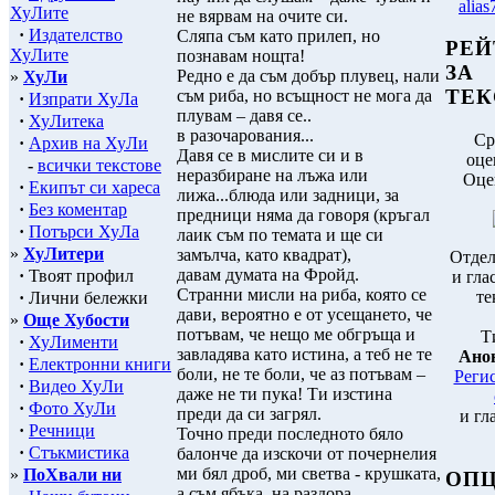
alias
ХуЛите
не вярвам на очите си.
·
Издателство
Сляпа съм като прилеп, но
РЕЙ
ХуЛите
познавам нощта!
ЗА
Редно е да съм добър плувец, нали
»
ХуЛи
ТЕК
съм риба, но всъщност не мога да
·
Изпрати ХуЛа
плувам – давя се..
·
ХуЛитека
в разочарования...
Ср
·
Архив на ХуЛи
Давя се в мислите си и в
оце
-
всички текстове
неразбиране на лъжа или
Оце
·
Екипът си хареса
лижа...блюда или задници, за
·
Без коментар
предници няма да говоря (кръгал
·
Потърси ХуЛа
лаик съм по темата и ще си
»
ХуЛитери
замълча, като квадрат),
Отдел
давам думата на Фройд.
·
Твоят профил
и гла
Странни мисли на риба, която се
те
·
Лични бележки
дави, вероятно е от усещането, че
»
Още Хубости
потъвам, че нещо ме обгръща и
Т
·
ХуЛименти
завладява като истина, а теб не те
Ано
·
Електронни книги
боли, не те боли, че аз потъвам –
Реги
·
Видео ХуЛи
даже не ти пука! Ти изстина
·
Фото ХуЛи
преди да си загрял.
и гл
·
Речници
Точно преди последното бяло
·
Стъкмистика
балонче да изскочи от почернелия
ми бял дроб, ми светва - крушката,
»
ПоХвали ни
ОП
а съм ябъка, на раздора –