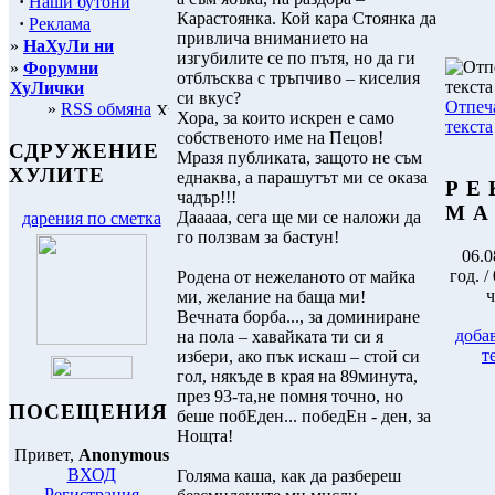
·
Наши бутони
Карастоянка. Кой кара Стоянка да
·
Реклама
привлича вниманието на
»
НаХуЛи ни
изгубилите се по пътя, но да ги
»
Форумни
отблъсква с тръпчиво – киселия
ХуЛички
си вкус?
Отпеч
»
RSS обмяна
Хора, за които искрен е само
текста
собственото име на Пецов!
СДРУЖЕНИЕ
Мразя публиката, защото не съм
ХУЛИТЕ
еднаква, а парашутът ми се оказа
Р Е 
чадър!!!
М А
Дааааа, сега ще ми се наложи да
дарения по сметка
го ползвам за бастун!
06.0
год. /
Родена от нежеланото от майка
ч
ми, желание на баща ми!
Вечната борба..., за доминиране
доба
на пола – хавайката ти си я
т
избери, ако пък искаш – стой си
гол, някъде в края на 89минута,
през 93-та,не помня точно, но
ПОСЕЩЕНИЯ
беше побЕден... победЕн - ден, за
Нощта!
Привет,
Anonymous
ВХОД
Голяма каша, как да разбереш
Регистрация