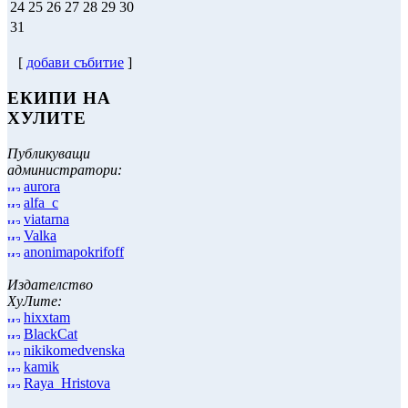
24
25
26
27
28
29
30
31
[
добави събитие
]
ЕКИПИ НА
ХУЛИТЕ
Публикуващи
администратори:
aurora
alfa_c
viatarna
Valka
anonimapokrifoff
Издателство
ХуЛите:
hixxtam
BlackCat
nikikomedvenska
kamik
Raya_Hristova