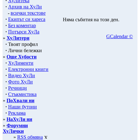
·
ХуЛитека
·
Архив на ХуЛи
-
всички текстове
·
Екипът си хареса
Няма събития на този ден.
·
Без коментар
·
Потърси ХуЛа
GCalendar ©
»
ХуЛитери
·
Твоят профил
·
Лични бележки
»
Още Хубости
·
ХуЛименти
·
Електронни книги
·
Видео ХуЛи
·
Фото ХуЛи
·
Речници
·
Стъкмистика
»
ПоХвали ни
·
Наши бутони
·
Реклама
»
НаХуЛи ни
»
Форумни
ХуЛички
»
RSS обмяна