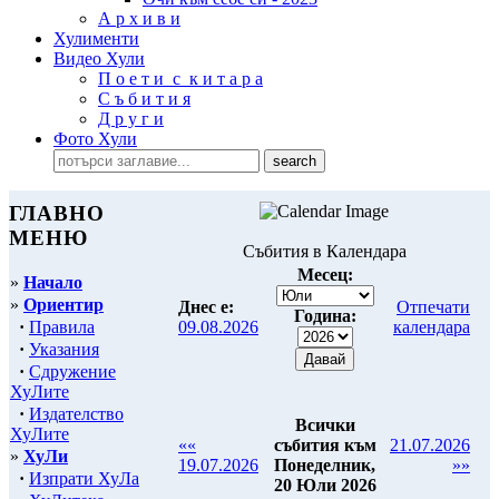
А р х и в и
Хулименти
Видео Хули
П о е т и с к и т а р а
С ъ б и т и я
Д р у г и
Фото Хули
ГЛАВНО
МЕНЮ
Събития в Календара
Месец:
»
Начало
»
Ориентир
Днес е:
Отпечати
Година:
·
Правила
09.08.2026
календара
·
Указания
·
Сдружение
ХуЛите
·
Издателство
Всички
ХуЛите
««
събития към
21.07.2026
»
ХуЛи
19.07.2026
Понеделник,
»»
·
Изпрати ХуЛа
20 Юли 2026