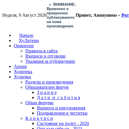
»
ВНИМАНИЕ:
Временно е
прекратено
Неделя, 9 Август 2026
Привет, Anonymous
»
Рег
публикуването
на нови
произведения.
Начало
ХуЛитери
Ориентир
Правила в сайта
Въпроси и отговори
Указания за публикуване
Архив
Хулитека
Хулички
Раздели и произведения
Образователен форум
З н а н и е
Д а т и и с ъ б и т и я
Общи форуми
Въпроси и предложения
Поздравления и честитки
К о н к у р с и
Състояние на полет - 2020
Очи към себе си - 2023