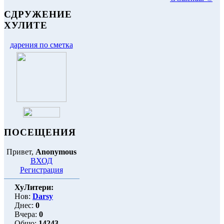
СДРУЖЕНИЕ
ХУЛИТЕ
дарения по сметка
ПОСЕЩЕНИЯ
Привет,
Anonymous
ВХОД
Регистрация
ХуЛитери:
Нов:
Darsy
Днес:
0
Вчера:
0
Общо:
14243