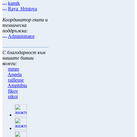
kamik
Raya_Hristova
Координатор екипи и
техническа
поддръжка:
Administrator
С благодарност към
нашите бивши
колеги:
mmm
Angela
railleuse
Amphibia
fikov
nikoi