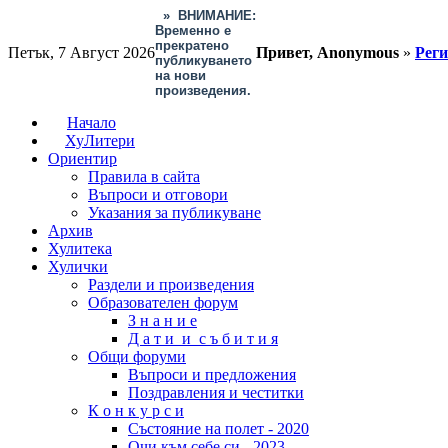
»
ВНИМАНИЕ:
Временно е
прекратено
Петък, 7 Август 2026
Привет, Anonymous
»
Рег
публикуването
на нови
произведения.
Начало
ХуЛитери
Ориентир
Правила в сайта
Въпроси и отговори
Указания за публикуване
Архив
Хулитека
Хулички
Раздели и произведения
Образователен форум
З н а н и е
Д а т и и с ъ б и т и я
Общи форуми
Въпроси и предложения
Поздравления и честитки
К о н к у р с и
Състояние на полет - 2020
Очи към себе си - 2023