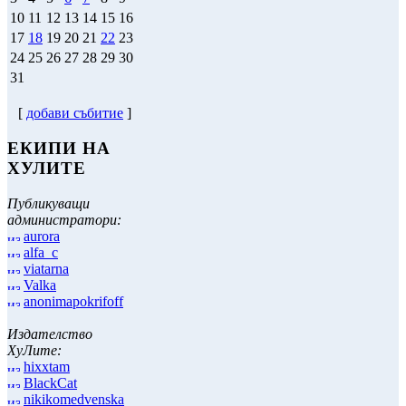
10
11
12
13
14
15
16
17
18
19
20
21
22
23
24
25
26
27
28
29
30
31
[
добави събитие
]
ЕКИПИ НА
ХУЛИТЕ
Публикуващи
администратори:
aurora
alfa_c
viatarna
Valka
anonimapokrifoff
Издателство
ХуЛите:
hixxtam
BlackCat
nikikomedvenska