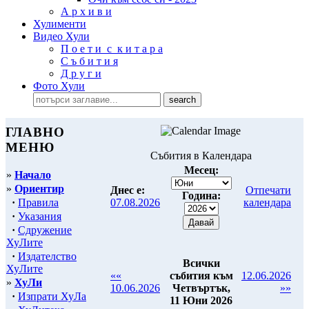
А р х и в и
Хулименти
Видео Хули
П о е т и с к и т а р а
С ъ б и т и я
Д р у г и
Фото Хули
ГЛАВНО
МЕНЮ
Събития в Календара
Месец:
»
Начало
»
Ориентир
Днес е:
Отпечати
Година:
·
Правила
07.08.2026
календара
·
Указания
·
Сдружение
ХуЛите
·
Издателство
Всички
ХуЛите
««
събития към
12.06.2026
»
ХуЛи
10.06.2026
Четвъртък,
»»
·
Изпрати ХуЛа
11 Юни 2026