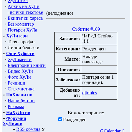
·
ХуЛитека
·
Архив на ХуЛи
-
всички текстове
(целодневно)
·
Екипът си хареса
·
Без коментар
Събитие #189
·
Потърси ХуЛа
»
ХуЛитери
Ч>Р>Д Стойчо
Заглавие:
!!!!!
·
Твоят профил
·
Лични бележки
Категория:
Рожден ден
»
Още Хубости
Някъде
Място:
·
ХуЛименти
навсякъде
·
Електронни книги
Описание:
·
Видео ХуЛи
·
Фото ХуЛи
Повтаря се на 1
Забележка:
година(и).
·
Речници
·
Стъкмистика
Добавено
djtriples
»
ПоХвали ни
от:
·
Наши бутони
·
Реклама
»
НаХуЛи ни
Виж категориите:
»
Форумни
Рожден ден
ХуЛички
»
RSS обмяна
GCalendar ©