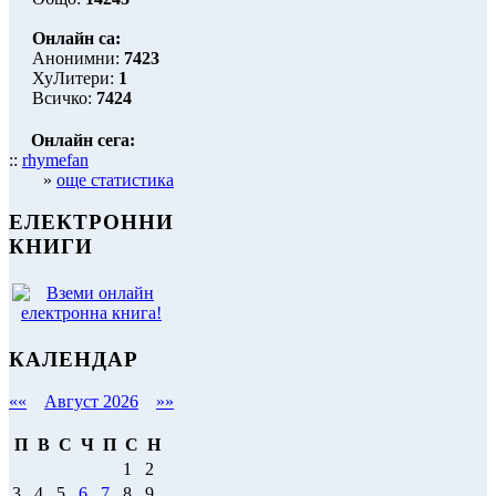
Онлайн са:
Анонимни:
7423
ХуЛитери:
1
Всичко:
7424
Онлайн сега:
::
rhymefan
»
още статистика
ЕЛЕКТРОННИ
КНИГИ
КАЛЕНДАР
««
Август 2026
»»
П
В
С
Ч
П
С
Н
1
2
3
4
5
6
7
8
9