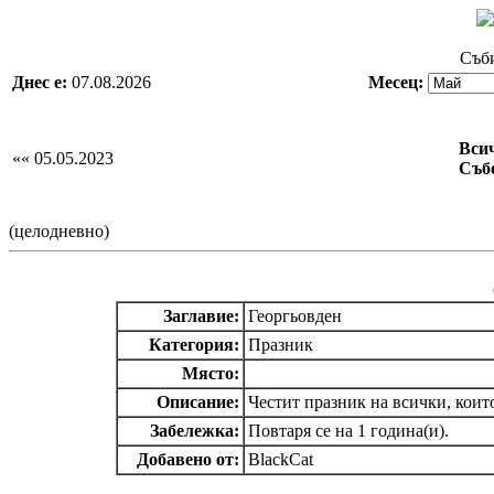
Съби
Днес е:
07.08.2026
Месец:
Вси
«« 05.05.2023
Събо
(целодневно)
Заглавие:
Георгьовден
Категория:
Празник
Място:
Описание:
Честит празник на всички, които
Забележка:
Повтаря се на 1 година(и).
Добавено от:
BlackCat