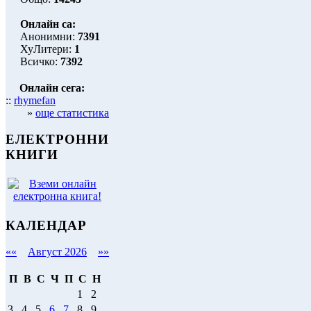
Онлайн са:
Анонимни:
7391
ХуЛитери:
1
Всичко:
7392
Онлайн сега:
::
rhymefan
»
още статистика
ЕЛЕКТРОННИ
КНИГИ
КАЛЕНДАР
««
Август 2026
»»
П
В
С
Ч
П
С
Н
1
2
3
4
5
6
7
8
9