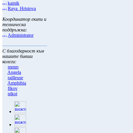
kamik
Raya_Hristova
Координатор екипи и
техническа
поддръжка:
Administrator
С благодарност към
нашите бивши
колеги:
mmm
Angela
railleuse
Amphibia
fikov
nikoi