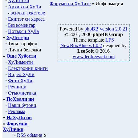
·
ХуЛитека
Форуми на ХуЛите
» Информация
·
Архив на ХуЛи
-
всички текстове
·
Екипът си хареса
·
Без коментар
Powered by
phpBB version 2.0.21
·
Потърси ХуЛа
© 2001, 2006
phpBB Group
»
ХуЛитери
Theme template
LFS
·
Твоят профил
NewBoxBlue v.1.0.2
designed by
·
Лични бележки
LeoSoft
© 2016
»
Още Хубости
www.leofreesoft.com
·
ХуЛименти
·
Електронни книги
·
Видео ХуЛи
·
Фото ХуЛи
·
Речници
·
Стъкмистика
»
ПоХвали ни
·
Наши бутони
·
Реклама
»
НаХуЛи ни
»
Форумни
ХуЛички
»
RSS обмяна