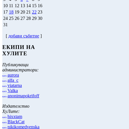
10
11
12
13
14
15
16
17
18
19
20
21
22
23
24
25
26
27
28
29
30
31
[
добави събитие
]
ЕКИПИ НА
ХУЛИТЕ
Публикуващи
администратори:
aurora
alfa_c
viatarna
Valka
anonimapokrifoff
Издателство
ХуЛите:
hixxtam
BlackCat
nikikomedvenska