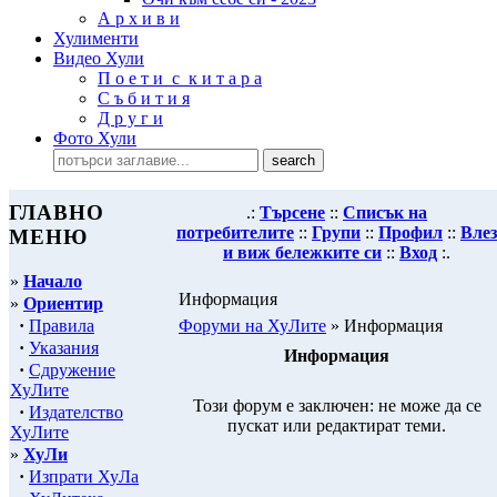
А р х и в и
Хулименти
Видео Хули
П о е т и с к и т а р а
С ъ б и т и я
Д р у г и
Фото Хули
ГЛАВНО
.:
Търсене
::
Списък на
потребителите
::
Групи
::
Профил
::
Влез
МЕНЮ
и виж бележките си
::
Вход
:.
»
Начало
Информация
»
Ориентир
·
Правила
Форуми на ХуЛите
» Информация
·
Указания
Информация
·
Сдружение
ХуЛите
Този форум е заключен: не може да се
·
Издателство
пускат или редактират теми.
ХуЛите
»
ХуЛи
·
Изпрати ХуЛа