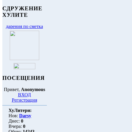
СДРУЖЕНИЕ
ХУЛИТЕ
дарения по сметка
ПОСЕЩЕНИЯ
Привет,
Anonymous
ВХОД
Регистрация
ХуЛитери:
Нов:
Darsy
Днес:
0
Вчера:
0
Общо:
14243