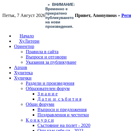
»
ВНИМАНИЕ:
Временно е
прекратено
Петък, 7 Август 2026
Привет, Anonymous
»
Рег
публикуването
на нови
произведения.
Начало
ХуЛитери
Ориентир
Правила в сайта
Въпроси и отговори
Указания за публикуване
Архив
Хулитека
Хулички
Раздели и произведения
Образователен форум
З н а н и е
Д а т и и с ъ б и т и я
Общи форуми
Въпроси и предложения
Поздравления и честитки
К о н к у р с и
Състояние на полет - 2020
Очи към себе си - 2023