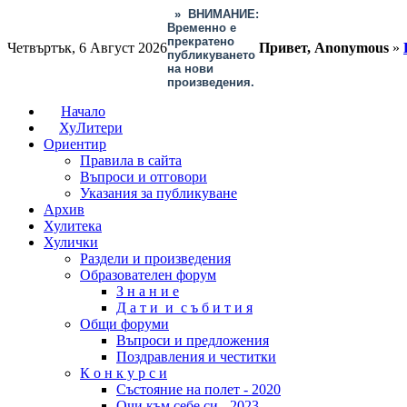
»
ВНИМАНИЕ:
Временно е
прекратено
Четвъртък, 6 Август 2026
Привет, Anonymous
»
публикуването
на нови
произведения.
Начало
ХуЛитери
Ориентир
Правила в сайта
Въпроси и отговори
Указания за публикуване
Архив
Хулитека
Хулички
Раздели и произведения
Образователен форум
З н а н и е
Д а т и и с ъ б и т и я
Общи форуми
Въпроси и предложения
Поздравления и честитки
К о н к у р с и
Състояние на полет - 2020
Очи към себе си - 2023