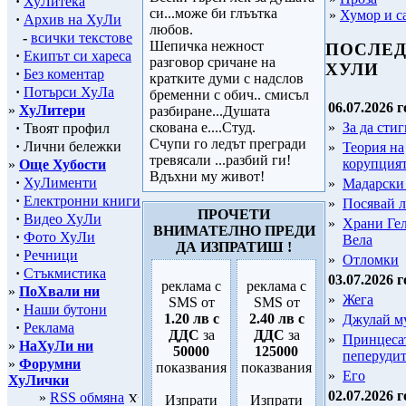
·
ХуЛитека
си...може би глъътка
»
Хумор и с
·
Архив на ХуЛи
любов.
-
всички текстове
Шепичка нежност
ПОСЛЕ
·
Екипът си хареса
разговор сричане на
ХУЛИ
·
Без коментар
кратките думи с надслов
·
Потърси ХуЛа
бременни с обич.. смисъл
06.07.2026 г
»
ХуЛитери
разбиране...Душата
скована е....Студ.
»
За да стиг
·
Твоят профил
Счупи го ледът прегради
·
Лични бележки
»
Теория на
тревясали ...разбий ги!
корупция
»
Още Хубости
Вдъхни му живот!
·
ХуЛименти
»
Мадарски
·
Електронни книги
»
Посявай 
ПРОЧЕТИ
·
Видео ХуЛи
»
Храни Гел
ВНИМАТЕЛНО ПРЕДИ
·
Фото ХуЛи
Вела
ДА ИЗПРАТИШ !
·
Речници
»
Отломки
·
Стъкмистика
03.07.2026 г
реклама с
реклама с
»
ПоХвали ни
»
Жега
SMS от
SMS от
·
Наши бутони
1.20 лв с
2.40 лв с
»
Джулай м
·
Реклама
ДДС
за
ДДС
за
»
Принцеса
»
НаХуЛи ни
50000
125000
пеперуди
»
Форумни
показвания
показвания
»
Его
ХуЛички
02.07.2026 г
»
RSS обмяна
Изпрати
Изпрати