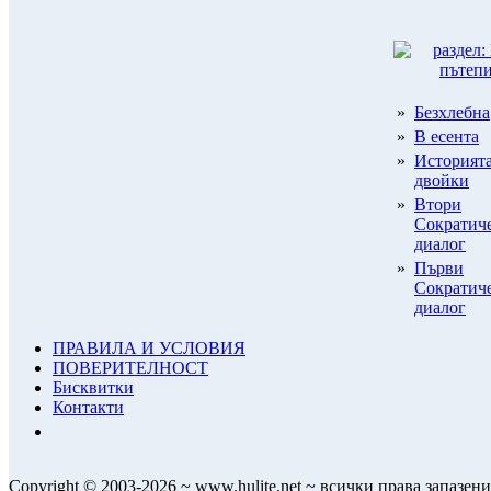
»
Безхлебна
»
В есента
»
Историята
двойки
»
Втори
Сократич
диалог
»
Първи
Сократич
диалог
ПРАВИЛА И УСЛОВИЯ
ПОВЕРИТЕЛНОСТ
Бисквитки
Контакти
Copyright © 2003-2026 ~ www.hulite.net ~ всички права запазени