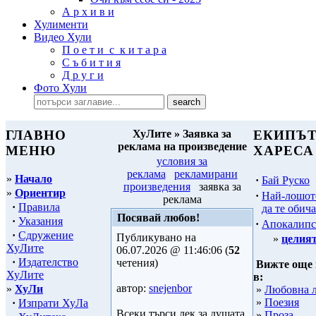
А р х и в и
Хулименти
Видео Хули
П о е т и с к и т а р а
С ъ б и т и я
Д р у г и
Фото Хули
ГЛАВНО
ХуЛите » Заявка за
ЕКИПЪТ
реклама на произведение
МЕНЮ
ХАРЕСА
условия за
реклама
рекламирани
»
Начало
·
Бай Руско
произведения
заявка за
»
Ориентир
·
Най-лошот
реклама
·
Правила
да те обича
Посявай любов!
·
Указания
·
Апокалипс
·
Сдружение
Публикувано на
»
целият
ХуЛите
06.07.2026 @ 11:46:06 (
52
·
Издателство
четения)
Вижте още 
ХуЛите
в:
автор:
snejenbor
»
ХуЛи
»
Любовна 
»
Поезия
·
Изпрати ХуЛа
Всеки търси лек за душата
»
Проза