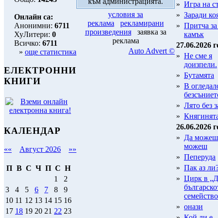
към администрацията.
»
Игра на с
условия за
»
Заради коя
Онлайн са:
реклама
рекламирани
Анонимни:
6711
»
Притча за
произведения
заявка за
ХуЛитери:
0
камък
реклама
Всичко:
6711
27.06.2026 г
Auto Advert ©
»
още статистика
»
Не сме я
доизпели.
ЕЛЕКТРОННИ
»
Бутамята
КНИГИ
»
В огледал
безсъниет
»
Лято без з
»
Княгинят
26.06.2026 г
КАЛЕНДАР
»
Да можеш 
можеш
««
Август 2026
»»
»
Пеперуда
»
Пак аз ли
П
В
С
Ч
П
С
Н
»
Цирк в „Д
1
2
българско
3
4
5
6
7
8
9
семейство
10
11
12
13
14
15
16
»
онази
17
18
19
20
21
22
23
»
Кой ли е..