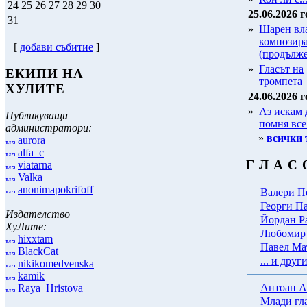
24
25
26
27
28
29
30
25.06.2026 г
31
»
Шарен вла
композир
[
добави събитие
]
(продълж
»
Гласът на
ЕКИПИ НА
тромпета
ХУЛИТЕ
24.06.2026 г
»
Аз искам 
Публикуващи
помня все
администратори:
»
всички 
aurora
alfa_c
Г Л А С 
viatarna
Valka
anonimapokrifoff
Валери П
Георги П
Издателство
Йордан Р
ХуЛите:
Любомир 
hixxtam
Павел Ма
BlackCat
... и други 
nikikomedvenska
kamik
Антоан А
Raya_Hristova
Млади гл