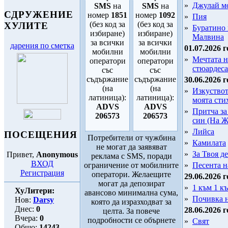
»
Джулай м
SMS
на
SMS
на
СДРУЖЕНИЕ
номер
1851
номер
1092
»
Пия
(без код за
(без код за
ХУЛИТЕ
»
Буратино
избиране)
избиране)
Малвина
за всички
за всички
дарения по сметка
01.07.2026 г
мобилни
мобилни
»
Мечтата н
оператори
оператори
стюардеса
със
със
съдържание
съдържание
30.06.2026 г
(на
(на
»
Изкуствот
латиница):
латиница):
моята сти
ADVS
ADVS
»
Притча за
206573
206573
син (На Ж
»
Лийса
ПОСЕЩЕНИЯ
Потребители от чужбина
»
Камилата
не могат да заявяват
»
За Твоя де
Привет,
Anonymous
реклама с SMS, поради
ВХОД
ограничение от мобилните
»
Песента н
Регистрация
оператори. Желаещите
29.06.2026 г
могат да депозират
»
1 към 1 к
ХуЛитери:
авансово минимална сума,
»
Почивка 
Нов:
Darsy
която да изразходват за
Днес:
0
28.06.2026 г
целта. За повече
Вчера:
0
подробности се обърнете
»
Свят
Общо:
14243