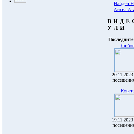
Найден Н
Ангел Ат
В И Д Е
У Л И
Последните
Любов
20.11.2023 
посещения
Когато
19.11.2023 
посещения