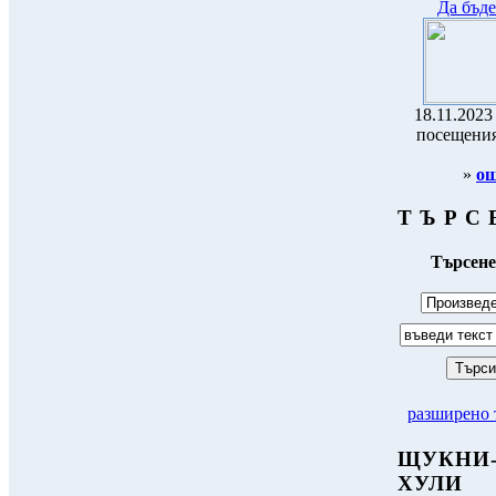
Да бъде
18.11.2023 
посещения
»
ощ
Т Ъ Р С 
Търсене
разширено 
ЩУКНИ
ХУЛИ