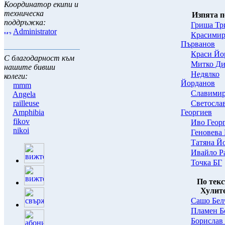
Координатор екипи и
техническа
Изпята п
поддръжка:
Гриша Тр
Administrator
Красими
Първанов
Краси Йо
С благодарност към
Митко Ди
нашите бивши
Нeдялко
колеги:
Йорданов
mmm
Славимир
Angela
Светосла
railleuse
Георгиев
Amphibia
fikov
Иво Геор
nikoi
Геновева
Татяна Й
Ивайло Р
Точка БГ
По текс
Хулит
Сашо Бел
Пламен Б
Борислав