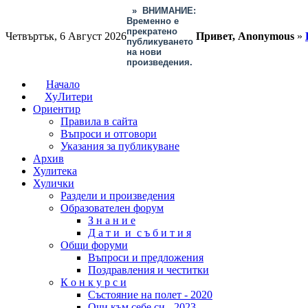
»
ВНИМАНИЕ:
Временно е
прекратено
Четвъртък, 6 Август 2026
Привет, Anonymous
»
публикуването
на нови
произведения.
Начало
ХуЛитери
Ориентир
Правила в сайта
Въпроси и отговори
Указания за публикуване
Архив
Хулитека
Хулички
Раздели и произведения
Образователен форум
З н а н и е
Д а т и и с ъ б и т и я
Общи форуми
Въпроси и предложения
Поздравления и честитки
К о н к у р с и
Състояние на полет - 2020
Очи към себе си - 2023