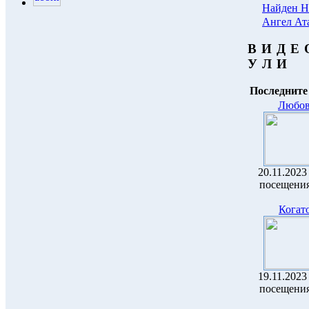
Найден Н
Ангел Ат
В И Д Е
У Л И
Последните
Любов
20.11.2023 
посещения
Когато
19.11.2023 
посещения