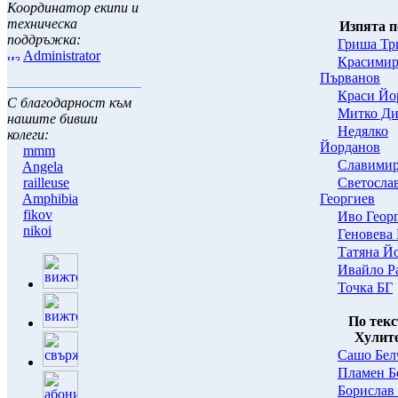
Координатор екипи и
техническа
Изпята п
поддръжка:
Гриша Тр
Administrator
Красими
Първанов
Краси Йо
С благодарност към
Митко Ди
нашите бивши
Нeдялко
колеги:
Йорданов
mmm
Славимир
Angela
Светосла
railleuse
Георгиев
Amphibia
fikov
Иво Геор
nikoi
Геновева
Татяна Й
Ивайло Р
Точка БГ
По текс
Хулит
Сашо Бел
Пламен Б
Борислав