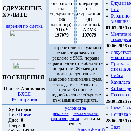
»
Джулай м
оператори
оператори
СДРУЖЕНИЕ
със
със
»
Пия
съдържание
съдържание
ХУЛИТЕ
»
Буратино
(на
(на
Малвина
латиница):
латиница):
дарения по сметка
01.07.2026 г
ADVS
ADVS
»
Мечтата н
197079
197079
стюардеса
30.06.2026 г
Потребители от чужбина
»
Изкуствот
не могат да заявяват
моята сти
реклама с SMS, поради
ограничение от мобилните
»
Притча за
оператори. Желаещите
син (На Ж
могат да депозират
»
Лийса
ПОСЕЩЕНИЯ
авансово минимална сума,
»
Камилата
която да изразходват за
»
За Твоя де
Привет,
Anonymous
целта. За повече
ВХОД
подробности се обърнете
»
Песента н
Регистрация
към администрацията.
29.06.2026 г
»
1 към 1 к
условия за
ХуЛитери:
реклама
рекламирани
»
Почивка 
Нов:
Darsy
произведения
заявка за
Днес:
0
28.06.2026 г
реклама
Вчера:
0
»
Свят
Auto Advert ©
Общо:
14243