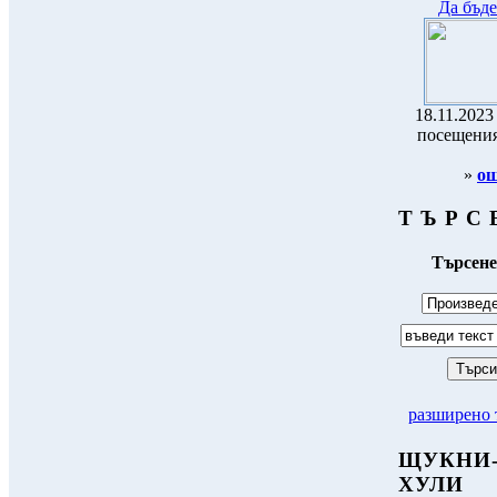
Да бъде
18.11.2023 
посещения
»
ощ
Т Ъ Р С 
Търсене
разширено 
ЩУКНИ
ХУЛИ