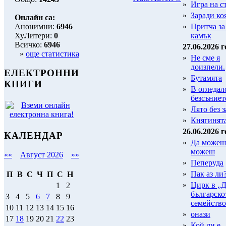
»
Игра на с
»
Заради коя
Онлайн са:
Анонимни:
6946
»
Притча за
ХуЛитери:
0
камък
Всичко:
6946
27.06.2026 г
»
още статистика
»
Не сме я
доизпели.
ЕЛЕКТРОННИ
»
Бутамята
КНИГИ
»
В огледал
безсъниет
»
Лято без з
»
Княгинят
26.06.2026 г
КАЛЕНДАР
»
Да можеш 
можеш
««
Август 2026
»»
»
Пеперуда
»
Пак аз ли
П
В
С
Ч
П
С
Н
»
Цирк в „Д
1
2
българско
3
4
5
6
7
8
9
семейство
10
11
12
13
14
15
16
»
онази
17
18
19
20
21
22
23
»
Кой ли е..