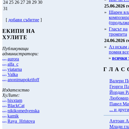
24
25
26
27
28
29
30
25.06.2026 г
31
»
Шарен вла
композир
[
добави събитие
]
(продълж
»
Гласът на
ЕКИПИ НА
тромпета
ХУЛИТЕ
24.06.2026 г
»
Аз искам 
Публикуващи
помня все
администратори:
»
всички 
aurora
alfa_c
Г Л А С 
viatarna
Valka
anonimapokrifoff
Валери П
Георги П
Издателство
Йордан Р
ХуЛите:
Любомир 
hixxtam
Павел Ма
BlackCat
... и други 
nikikomedvenska
kamik
Антоан А
Raya_Hristova
Млади гл