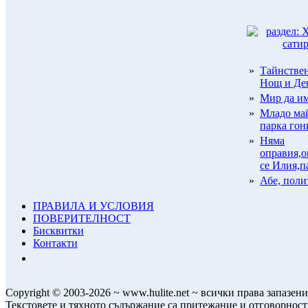
»
Тайнстве
Нощ и Де
»
Мир да им
»
Младо ма
парка гон
»
Няма
оправия,о
се Илия,па
»
Абе, полит
ПРАВИЛА И УСЛОВИЯ
ПОВЕРИТЕЛНОСТ
Бисквитки
Контакти
Copyright © 2003-2026 ~ www.hulite.net ~ всички права запазени
Текстовете и тяхното съдържание са притежание и отговорност