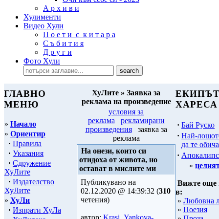
А р х и в и
Хулименти
Видео Хули
П о е т и с к и т а р а
С ъ б и т и я
Д р у г и
Фото Хули
ГЛАВНО
ХуЛите » Заявка за
ЕКИПЪТ
реклама на произведение
МЕНЮ
ХАРЕСА
условия за
реклама
рекламирани
»
Начало
·
Бай Руско
произведения
заявка за
»
Ориентир
·
Най-лошот
реклама
·
Правила
да те обича
На онези, които си
·
Указания
·
Апокалипс
отидоха от живота, но
·
Сдружение
»
целият
остават в мислите ми
ХуЛите
·
Издателство
Публикувано на
Вижте още 
ХуЛите
02.12.2020 @ 14:39:32 (
310
в:
четения)
»
ХуЛи
»
Любовна 
»
Поезия
·
Изпрати ХуЛа
автор:
Krasi_Yankova-
»
Проза