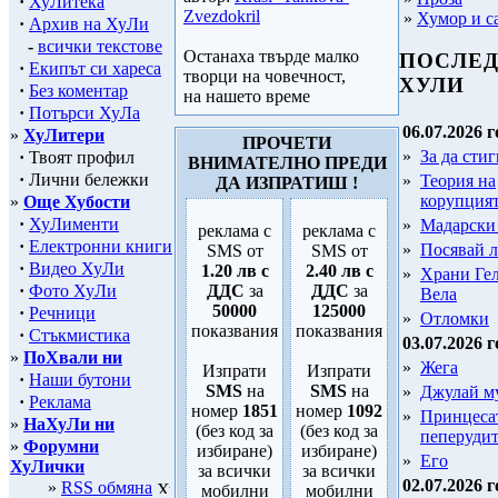
·
ХуЛитека
Zvezdokril
»
Хумор и с
·
Архив на ХуЛи
-
всички текстове
Останаха твърде малко
ПОСЛЕ
·
Екипът си хареса
творци на човечност,
ХУЛИ
·
Без коментар
на нашето време
·
Потърси ХуЛа
06.07.2026 г
»
ХуЛитери
ПРОЧЕТИ
»
За да стиг
·
Твоят профил
ВНИМАТЕЛНО ПРЕДИ
·
Лични бележки
»
Теория на
ДА ИЗПРАТИШ !
корупция
»
Още Хубости
·
ХуЛименти
»
Мадарски
реклама с
реклама с
·
Електронни книги
»
Посявай 
SMS от
SMS от
·
Видео ХуЛи
1.20 лв с
2.40 лв с
»
Храни Гел
·
Фото ХуЛи
ДДС
за
ДДС
за
Вела
50000
125000
·
Речници
»
Отломки
показвания
показвания
·
Стъкмистика
03.07.2026 г
»
ПоХвали ни
»
Жега
Изпрати
Изпрати
·
Наши бутони
SMS
на
SMS
на
»
Джулай м
·
Реклама
номер
1851
номер
1092
»
Принцеса
»
НаХуЛи ни
(без код за
(без код за
пеперуди
»
Форумни
избиране)
избиране)
»
Его
ХуЛички
за всички
за всички
02.07.2026 г
»
RSS обмяна
мобилни
мобилни