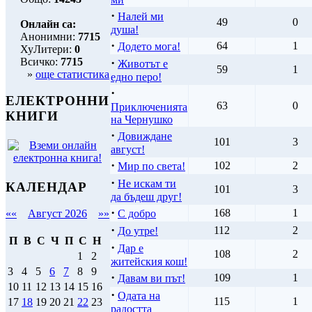
·
Налей ми
49
0
Онлайн са:
душа!
Анонимни:
7715
·
64
1
Додето мога!
ХуЛитери:
0
Всичко:
7715
·
Животът е
59
1
»
още статистика
едно перо!
·
ЕЛЕКТРОННИ
63
0
Приключенията
КНИГИ
на Чернушко
·
Довиждане
101
3
август!
·
102
2
Мир по света!
·
Не искам ти
КАЛЕНДАР
101
3
да бъдеш друг!
·
168
1
С добро
««
Август 2026
»»
·
112
2
До утре!
П
В
С
Ч
П
С
Н
·
Дар е
108
2
1
2
житейския кош!
3
4
5
6
7
8
9
·
109
1
Давам ви път!
10
11
12
13
14
15
16
·
Одата на
115
1
17
18
19
20
21
22
23
радостта