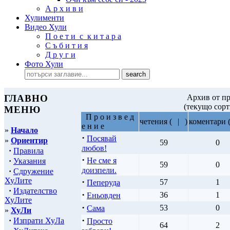
А р х и в и
Хулименти
Видео Хули
П о е т и с к и т а р а
С ъ б и т и я
Д р у г и
Фото Хули
ГЛАВНО
Архив от пр
(текущо сор
МЕНЮ
П р о и з в е д
четения
(
|
)
коментари
е н и е
»
Начало
·
Посявай
»
Ориентир
59
0
любов!
·
Правила
·
Не сме я
·
Указания
59
0
доизпели.
·
Сдружение
ХуЛите
·
57
1
Пеперуда
·
Издателство
·
36
1
Еньовден
ХуЛите
·
53
0
Сама
»
ХуЛи
·
·
Изпрати ХуЛа
Просто
64
2