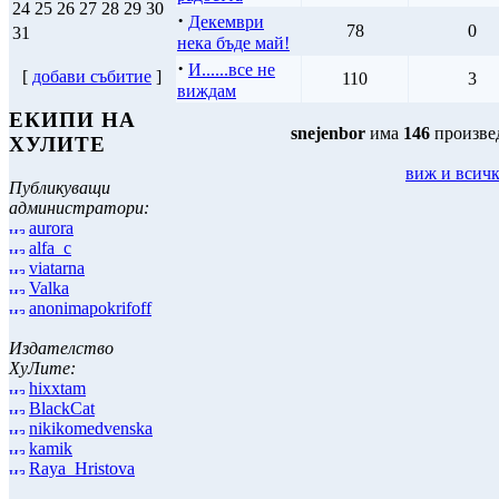
24
25
26
27
28
29
30
·
Декември
78
0
31
нека бъде май!
·
И......все не
[
добави събитие
]
110
3
виждам
ЕКИПИ НА
snejenbor
има
146
произве
ХУЛИТЕ
виж и всич
Публикуващи
администратори:
aurora
alfa_c
viatarna
Valka
anonimapokrifoff
Издателство
ХуЛите:
hixxtam
BlackCat
nikikomedvenska
kamik
Raya_Hristova