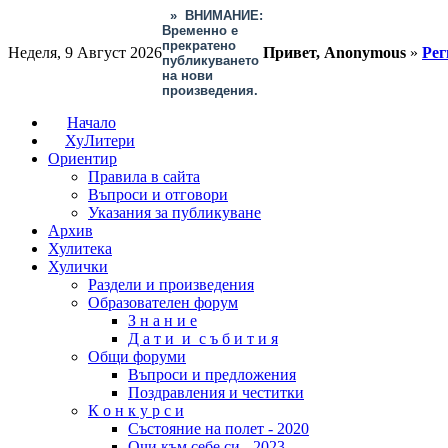
»
ВНИМАНИЕ:
Временно е
прекратено
Неделя, 9 Август 2026
Привет, Anonymous
»
Рег
публикуването
на нови
произведения.
Начало
ХуЛитери
Ориентир
Правила в сайта
Въпроси и отговори
Указания за публикуване
Архив
Хулитека
Хулички
Раздели и произведения
Образователен форум
З н а н и е
Д а т и и с ъ б и т и я
Общи форуми
Въпроси и предложения
Поздравления и честитки
К о н к у р с и
Състояние на полет - 2020
Очи към себе си - 2023