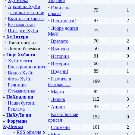
·
ХуЛитека
забрави!
·
Архив на ХуЛи
·
Юни е на
75
1
-
всички текстове
прага!
·
Екипът си хареса
·
97
2
Цени ме ти!
·
Без коментар
·
Добре дошъл
·
Потърси ХуЛа
75
1
Май!
»
ХуЛитери
·
70
2
Времето
·
Твоят профил
·
56
0
·
Лични бележки
Въпроси
»
Още Хубости
·
61
0
Истории
·
ХуЛименти
·
66
1
Истории
·
Електронни книги
·
89
1
Подари!
·
Видео ХуЛи
·
·
Фото ХуЛи
Размита в
199
1
безкрая......
·
Речници
·
Стъкмистика
·
85
1
Марта
»
ПоХвали ни
·
112
3
Любов
·
Наши бутони
·
93
2
Април
·
Реклама
·
Както Бог ме
»
НаХуЛи ни
152
0
орисал
»
Форумни
ХуЛички
·
101
2
Спомени
»
RSS обмяна
·
74
1
Миг