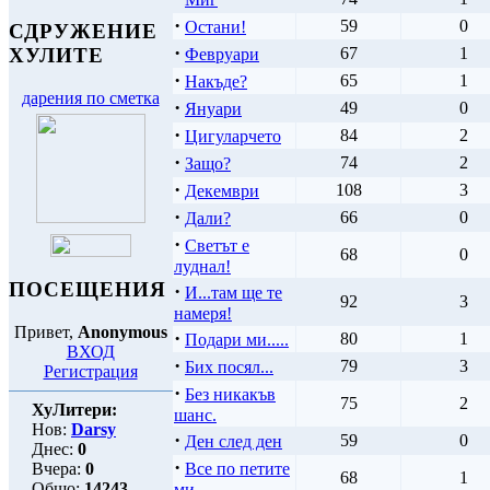
·
59
0
Остани!
СДРУЖЕНИЕ
·
67
1
ХУЛИТЕ
Февруари
·
65
1
Накъде?
дарения по сметка
·
49
0
Януари
·
84
2
Цигуларчето
·
74
2
Защо?
·
108
3
Декември
·
66
0
Дали?
·
Светът е
68
0
луднал!
ПОСЕЩЕНИЯ
·
И...там ще те
92
3
намеря!
Привет,
Anonymous
·
80
1
Подари ми.....
ВХОД
·
79
3
Бих посял...
Регистрация
·
Без никакъв
75
2
ХуЛитери:
шанс.
Нов:
Darsy
·
59
0
Ден след ден
Днес:
0
·
Вчера:
0
Все по петите
68
1
Общо:
14243
ми