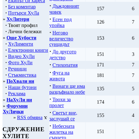
·
Екипът си хареса
·
Дъждовният
·
Без коментар
157
6
човек
·
Потърси ХуЛа
·
»
ХуЛитери
Есен под
126
7
·
Твоят профил
упойка
·
Лични бележки
·
Негово
»
Още Хубости
153
6
величество
·
ХуЛименти
суицидът
·
Електронни книги
·
До другото
151
3
·
Видео ХуЛи
детство
·
Фото ХуЛи
·
171
7
Стихопатия
·
Речници
·
Фуга на
·
Стъкмистика
181
7
живота
»
ПоХвали ни
·
Винаги ще има
·
Наши бутони
135
5
разцъфнало небе
·
Реклама
·
Трохи за
»
НаХуЛи ни
174
6
пролет
»
Форумни
ХуЛички
·
Светът вие,
155
4
»
RSS обмяна
заслушай се
·
Небесната
СДРУЖЕНИЕ
151
5
жилетка на
ХУЛИТЕ
сърцето