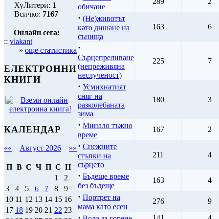
289
2
ХуЛитери:
1
обичане
Всичко:
7167
·
(Не)животът
163
6
като дишане на
Онлайн сега:
сънища
::
vlakant
·
»
още статистика
Сърцепреливане
225
7
(непреживяна
ЕЛЕКТРОННИ
неслученост)
КНИГИ
·
Усмихнатият
сняг на
180
3
разколебаната
зима
·
Минало тъжно
КАЛЕНДАР
167
2
време
·
Снежните
««
Август 2026
»»
211
4
стъпки на
сърцето
П
В
С
Ч
П
С
Н
·
Бъдеще време
1
2
163
4
без бъдеще
3
4
5
6
7
8
9
·
Портрет на
10
11
12
13
14
15
16
276
9
мама като есен
17
18
19
20
21
22
23
·
141
4
Вода за горене