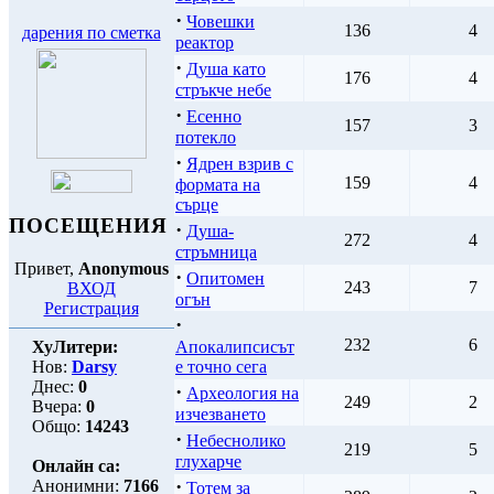
·
Човешки
136
4
дарения по сметка
реактор
·
Душа като
176
4
стръкче небе
·
Есенно
157
3
потекло
·
Ядрен взрив с
159
4
формата на
сърце
ПОСЕЩЕНИЯ
·
Душа-
272
4
стръмница
Привет,
Anonymous
·
Опитомен
243
7
ВХОД
огън
Регистрация
·
232
6
ХуЛитери:
Апокалипсисът
Нов:
Darsy
е точно сега
Днес:
0
·
Археология на
249
2
Вчера:
0
изчезването
Общо:
14243
·
Небеснолико
219
5
глухарче
Онлайн са:
·
Анонимни:
7166
Тотем за