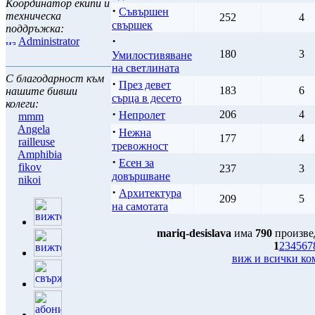
Координатор екипи и
·
Съвършен
техническа
252
4
свършек
поддръжка:
·
Administrator
180
3
Умилостивяване
на светлината
С благодарност към
·
През девет
183
6
нашите бивши
сърца в десето
колеги:
·
206
4
Непролет
mmm
Angela
·
Нежна
177
4
railleuse
тревожност
Amphibia
·
Есен за
fikov
237
3
довършване
nikoi
·
Архитектура
209
5
на самотата
mariq-desislava
има
790
произве
1
2
3
4
5
6
7
виж и всички ко