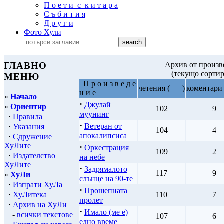
П о е т и с к и т а р а
С ъ б и т и я
Д р у г и
Фото Хули
ГЛАВНО
Архив от произве
(текущо сорти
МЕНЮ
П р о и з в е д е
четения
(
|
)
коментари
н и е
»
Начало
·
Джулай
»
Ориентир
102
9
муунинг
·
Правила
·
Ветеран от
·
Указания
104
4
апокалипсиса
·
Сдружение
ХуЛите
·
Оркестрация
109
2
·
Издателство
на небе
ХуЛите
·
Задрямалото
117
9
»
ХуЛи
слънце на 90-те
·
Изпрати ХуЛа
·
Прошепната
·
ХуЛитека
110
7
пролет
·
Архив на ХуЛи
·
Имало (ме е)
-
всички текстове
107
6
едно време