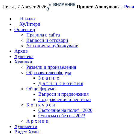
»
ВНИМАНИЕ:
Петък, 7 Август 2026
Привет, Anonymous
»
Рег
Временно _
Начало
ХуЛитери
Ориентир
Правила в сайта
Въпроси и отговори
Указания за публикуване
Архив
Хулитека
Хулички
Раздели и произведения
Образователен форум
З н а н и е
Д а т и и с ъ б и т и я
Общи форуми
Въпроси и предложения
Поздравления и честитки
К о н к у р с и
Състояние на полет - 2020
Очи към себе си - 2023
А р х и в и
Хулименти
Видео Хули