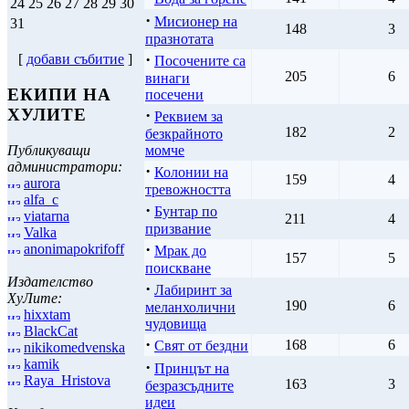
24
25
26
27
28
29
30
·
Мисионер на
31
148
3
празнотата
·
[
добави събитие
]
Посочените са
205
6
винаги
ЕКИПИ НА
посечени
ХУЛИТЕ
·
Реквием за
182
2
безкрайното
Публикуващи
момче
администратори:
·
Колонии на
159
4
aurora
тревожността
alfa_c
·
Бунтар по
viatarna
211
4
призвание
Valka
·
anonimapokrifoff
Мрак до
157
5
поискване
Издателство
·
Лабиринт за
ХуЛите:
190
6
меланхолични
hixxtam
чудовища
BlackCat
·
168
6
Свят от бездни
nikikomedvenska
kamik
·
Принцът на
Raya_Hristova
163
3
безразсъдните
идеи