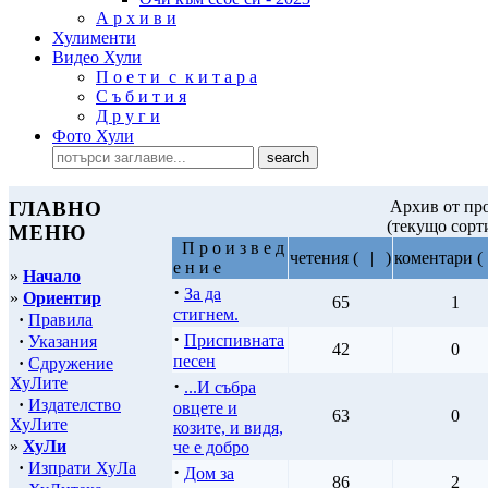
А р х и в и
Хулименти
Видео Хули
П о е т и с к и т а р а
С ъ б и т и я
Д р у г и
Фото Хули
ГЛАВНО
Архив от про
(текущо сорт
МЕНЮ
П р о и з в е д
четения
(
|
)
коментари
(
е н и е
»
Начало
·
За да
»
Ориентир
65
1
стигнем.
·
Правила
·
Приспивната
·
Указания
42
0
песен
·
Сдружение
ХуЛите
·
...И събра
·
Издателство
овцете и
63
0
ХуЛите
козите, и видя,
»
ХуЛи
че е добро
·
Изпрати ХуЛа
·
Дом за
86
2