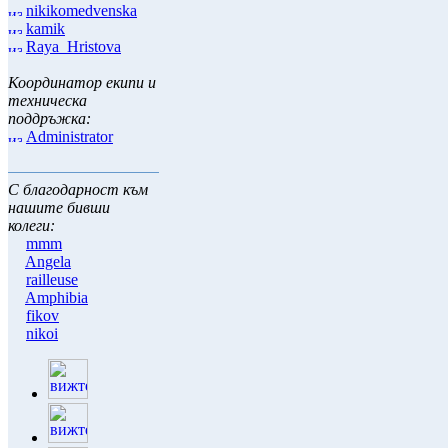
nikikomedvenska
kamik
Raya_Hristova
Координатор екипи и
техническа
поддръжка:
Administrator
С благодарност към
нашите бивши
колеги:
mmm
Angela
railleuse
Amphibia
fikov
nikoi