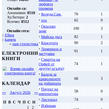
любовта
Онлайн са:
променя
Анонимни:
8510
·
70
1
Коледа.Сам.
ХуЛитери:
2
·
62
0
xxx
Всичко:
8512
·
Окъснял
100
3
Онлайн сега:
зиме
::
Elling
·
82
1
Майска дъга
::
kameja
·
90
2
Красотата
»
още статистика
·
Лимерици и
91
1
ЕЛЕКТРОННИ
частушки
КНИГИ
·
Смъртта на
74
1
Орфей от
друг(и) ъгъл(и)
·
Балада за
68
3
криволиците
КАЛЕНДАР
на добрината
·
Паунът на
58
0
««
Август 2026
»»
императора
·
74
0
Листопад
П
В
С
Ч
П
С
Н
·
Избирам
1
2