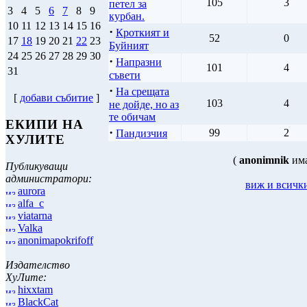
105
3
петел за
3
4
5
6
7
8
9
курбан.
10
11
12
13
14
15
16
·
Кроткият и
52
0
17
18
19
20
21
22
23
Буйният
24
25
26
27
28
29
30
·
Напразни
101
4
31
съвети
·
На срещата
[
добави събитие
]
103
4
не дойде, но аз
те обичам
ЕКИПИ НА
·
99
2
Пандизчия
ХУЛИТЕ
(
anonimnik
им
Публикуващи
администратори:
виж и всичк
aurora
alfa_c
viatarna
Valka
anonimapokrifoff
Издателство
ХуЛите:
hixxtam
BlackCat