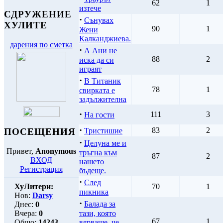
62
1
изтече
СДРУЖЕНИЕ
·
Сънувах
ХУЛИТЕ
90
1
Жени
Калканджиева.
дарения по сметка
·
А Ани не
88
2
иска да си
играят
·
В Титаник
78
1
свирката е
задължителна
·
111
3
На гости
·
83
2
ПОСЕЩЕНИЯ
Тристишие
·
Целуна ме и
Привет,
Anonymous
тръгна към
87
2
ВХОД
нашето
Регистрация
бъдеще.
·
След
ХуЛитери:
70
1
пикника
Нов:
Darsy
·
Балада за
Днес:
0
Вчера:
0
тази, която
67
1
Общо:
14243
вярваше, че