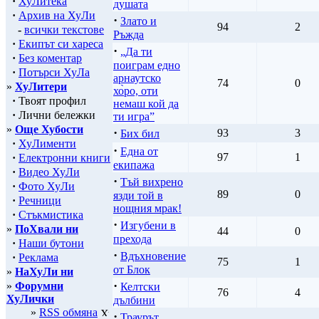
·
ХуЛитека
душата
·
Архив на ХуЛи
·
Злато и
94
2
-
всички текстове
Ръжда
·
Екипът си хареса
·
„Да ти
·
Без коментар
поиграм едно
·
Потърси ХуЛа
арнаутско
74
0
»
ХуЛитери
хо̀ро, оти
·
Твоят профил
немаш кой да
·
Лични бележки
ти игра”
»
Още Хубости
·
93
3
Бих бил
·
ХуЛименти
·
Една от
97
1
·
Електронни книги
екипажа
·
Видео ХуЛи
·
Тъй вихрено
·
Фото ХуЛи
89
0
язди той в
·
Речници
нощния мрак!
·
Стъкмистика
·
Изгубени в
»
ПоХвали ни
44
0
прехода
·
Наши бутони
·
Вдъхновение
·
Реклама
75
1
от Блок
»
НаХуЛи ни
·
»
Форумни
Келтски
76
4
ХуЛички
дълбини
»
RSS обмяна
·
Траурът