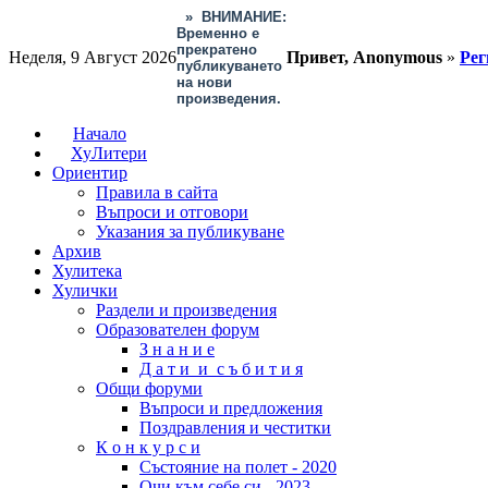
»
ВНИМАНИЕ:
Временно е
прекратено
Неделя, 9 Август 2026
Привет, Anonymous
»
Рег
публикуването
на нови
произведения.
Начало
ХуЛитери
Ориентир
Правила в сайта
Въпроси и отговори
Указания за публикуване
Архив
Хулитека
Хулички
Раздели и произведения
Образователен форум
З н а н и е
Д а т и и с ъ б и т и я
Общи форуми
Въпроси и предложения
Поздравления и честитки
К о н к у р с и
Състояние на полет - 2020
Очи към себе си - 2023