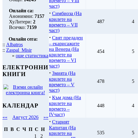
времето – VIIІ
част)
Онлайн са:
·
Симбиоза (На
Анонимни:
7157
крилете на
487
4
ХуЛитери:
2
времето – VII
Всичко:
7159
част)
·
Свят предаден
Онлайн сега:
– екарисажите
::
Albatros
на Венера (На
::
Zaspal_Misir
454
5
крилете на
»
още статистика
времето – VI
част)
ЕЛЕКТРОННИ
·
Змията (На
КНИГИ
крилете на
478
5
времето – V
част)
·
Към дома (На
крилете на
КАЛЕНДАР
448
4
времето –
ІVчаст)
««
Август 2026
»»
·
Старият
Капитан (На
П
В
С
Ч
П
С
Н
535
5
крилете на
1
2