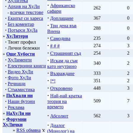
·
ХуЛитека
·
Африканско
·
Архив на ХуЛи
262
0
сафари
-
всички текстове
·
367
0
·
Екипът си хареса
Доплащане
·
Без коментар
·
Три дена във
288
0
·
Потърси ХуЛа
Виена
»
ХуЛитери
·
235
0
Самодива
·
Твоят профил
·
274
3
# # #
·
Лични бележки
·
254
2
Страшният съд
»
Още Хубости
·
ХуЛименти
·
Искам да съм
340
2
·
Електронни книги
като неутрино
·
Видео ХуЛи
·
333
2
Възраждане
·
Фото ХуЛи
·
351
2
!*!
·
Речници
·
448
3
Откровено
·
Стъкмистика
·
»
ПоХвали ни
Най-най кратка
509
7
·
Наши бутони
теория на
времето
·
Реклама
»
НаХуЛи ни
·
562
3
Абсолют
»
Форумни
ХуЛички
·
Диалог
»
RSS обмяна
(Монолог) на