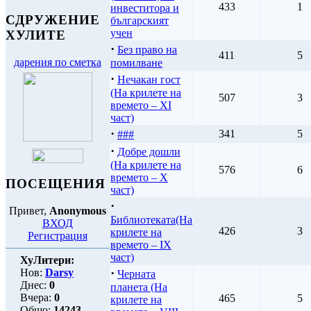
433
1
инвеститора и
СДРУЖЕНИЕ
българският
учен
ХУЛИТЕ
·
Без право на
411
5
дарения по сметка
помилване
·
Нечакан гост
(На крилете на
507
3
времето – XI
част)
·
341
5
###
·
Добре дошли
(На крилете на
576
6
времето – X
ПОСЕЩЕНИЯ
част)
·
Привет,
Anonymous
Библиотеката(На
ВХОД
426
3
крилете на
Регистрация
времето – IX
част)
ХуЛитери:
·
Нов:
Darsy
Черната
Днес:
0
планета (На
Вчера:
0
465
5
крилете на
Общо:
14243