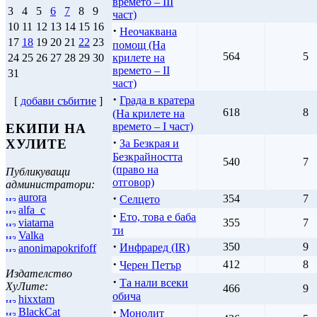
времето – ІIІ
3
4
5
6
7
8
9
част)
10
11
12
13
14
15
16
·
Неочаквана
17
18
19
20
21
22
23
помощ (На
564
5
крилете на
24
25
26
27
28
29
30
времето – ІI
31
част)
·
Града в кратера
[
добави събитие
]
618
8
(На крилете на
времето – І част)
ЕКИПИ НА
·
ХУЛИТЕ
За Безкрая и
Безкрайността
540
7
(право на
Публикуващи
отговор)
администратори:
aurora
·
354
7
Селцето
alfa_c
·
Ето, това е баба
viatarna
355
7
ти
Valka
·
350
9
Инфраред (IR)
anonimapokrifoff
·
412
8
Черен Петър
Издателство
·
Та нали всеки
ХуЛите:
466
9
обича
hixxtam
·
BlackCat
Монолит