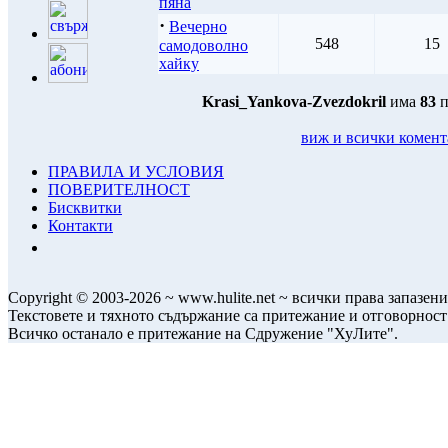
пяна
·
Вечерно
548
15
самодоволно
хайку
Krasi_Yankova-Zvezdokril
има
83
п
виж и всички комен
ПРАВИЛА И УСЛОВИЯ
ПОВЕРИТЕЛНОСТ
Бисквитки
Контакти
Copyright © 2003-2026 ~ www.hulite.net ~ всички права запазени
Текстовете и тяхното съдържание са притежание и отговорност
Всичко останало е притежание на Сдружение "ХуЛите".