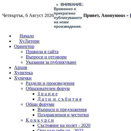
»
ВНИМАНИЕ:
Временно е
прекратено
Четвъртък, 6 Август 2026
Привет, Anonymous
»
публикуването
на нови
произведения.
Начало
ХуЛитери
Ориентир
Правила в сайта
Въпроси и отговори
Указания за публикуване
Архив
Хулитека
Хулички
Раздели и произведения
Образователен форум
З н а н и е
Д а т и и с ъ б и т и я
Общи форуми
Въпроси и предложения
Поздравления и честитки
К о н к у р с и
Състояние на полет - 2020
Очи към себе си - 2023