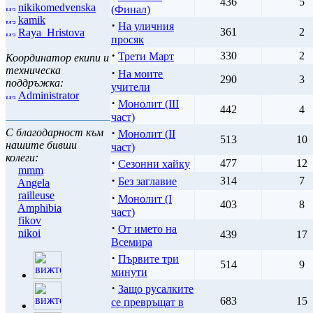
436
5
nikikomedvenska
(Финал)
kamik
·
На уличния
361
2
Raya_Hristova
просяк
·
330
2
Трети Март
Координатор екипи и
техническа
·
На моите
290
3
поддръжка:
учители
Administrator
·
Монолит (ІІI
442
4
част)
·
С благодарност към
Монолит (ІІ
513
10
нашите бивши
част)
колеги:
·
477
12
Сезонни хайку
mmm
·
314
7
Без заглавие
Angela
railleuse
·
Монолит (І
403
8
Amphibia
част)
fikov
·
От името на
nikoi
439
17
Всемира
·
Първите три
514
9
минути
·
Защо русалките
683
15
се превръщат в