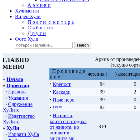
А р х и в и
Хулименти
Видео Хули
П о е т и с к и т а р а
С ъ б и т и я
Д р у г и
Фото Хули
ГЛАВНО
Архив от произведен
(текущо сорт
МЕНЮ
П р о и з в е д е
четения
(
|
)
коментари
н и е
»
Начало
·
64
0
Крепост
»
Ориентир
·
·
Правила
99
2
Каскади
·
Указания
·
99
0
Паче перо
·
Сдружение
·
82
0
!*!*!
ХуЛите
·
На онези,
·
Издателство
които си отидоха
ХуЛите
310
от живота, но
»
ХуЛи
остават в
·
Изпрати ХуЛа
мислите ми