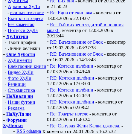
·
·
ХуЛитека
Re: Бих бил
- коментар от 20.03.2026
·
Архив на ХуЛи
в 21:50:23
·
-
всички текстове
Re: Една от екипажа
- коментар от
·
Екипът си хареса
18.03.2026 в 22:19:07
·
·
Без коментар
Re: Тъй вихрено язди той в нощния
·
Потърси ХуЛа
мрак!
- коментар от 12.03.2026 в
20:13:44
»
ХуЛитери
·
RE: Вдъхновение от Блок
- коментар
·
Твоят профил
от 19.02.2026 в 08:37:38
·
Лични бележки
·
RE: Вдъхновение от Блок
- коментар
»
Още Хубости
от 16.02.2026 в 14:18:48
·
ХуЛименти
·
Re: Келтски дълбини
- коментар от
·
Електронни книги
02.03.2026 в 20:49:46
·
Видео ХуЛи
·
RE: Келтски дълбини
- коментар от
·
Фото ХуЛи
12.02.2026 в 17:03:00
·
Речници
·
Re: Келтски дълбини
- коментар от
·
Стъкмистика
12.02.2026 в 13:20:59
»
ПоХвали ни
·
RE: Келтски дълбини
- коментар от
·
Наши бутони
12.02.2026 в 02:08:41
·
Реклама
·
Re: Траурът изтече
- коментар от
»
НаХуЛи ни
01.02.2026 в 11:40:24
»
Форумни
·
ХуЛички
Re: Сънувах Жени Калканджиева.
-
»
RSS обмяна
коментар от 24.01.2026 в 16:25:32