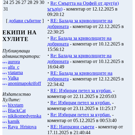
·
24
25
26
27
28
29
30
Re: Смъртта на Орфей от друг(и)
ъгъл(и)
- коментар от 12.12.2025 в
31
09:20:12
·
RE: Балада за криволиците на
[
добави събитие
]
добрината
- коментар от 22.12.2025 в
22:30:25
ЕКИПИ НА
·
Re: Балада за криволиците на
ХУЛИТЕ
добрината
- коментар от 10.12.2025 в
15:56:12
Публикуващи
·
Re: Балада за криволиците на
администратори:
добрината
- коментар от 10.12.2025 в
aurora
16:04:49
alfa_c
·
viatarna
RE: Балада за криволиците на
Valka
добрината
- коментар от 12.12.2025 в
anonimapokrifoff
22:34:42
·
RE: Избирам петел за курбан.
-
Издателство
коментар от 22.11.2025 в 22:05:03
ХуЛите:
·
Re: Избирам петел за курбан.
-
hixxtam
коментар от 23.11.2025 в 11:25:17
BlackCat
·
Re: Избирам петел за курбан.
-
nikikomedvenska
коментар от 05.12.2025 в 00:53:40
kamik
·
Raya_Hristova
RE: Напразни съвети
- коментар от
17.11.2025 в 21:40:44