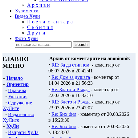
А р х и в и
Хулименти
Видео Хули
П о е т и с к и т а р а
С ъ б и т и я
Д р у г и
Фото Хули
ГЛАВНО
Архив от коментарите на anonimnik
·
RE: За да стигнем.
- коментар от
МЕНЮ
06.07.2026 в 20:42:41
·
Re: Дом за душата
- коментар от
»
Начало
14.04.2026 в 21:56:23
»
Ориентир
·
Re: Злато и Ръжда
- коментар от
·
Правила
22.03.2026 в 16:32:10
·
Указания
·
RE: Злато и Ръжда
- коментар от
·
Сдружение
23.03.2026 в 23:47:07
ХуЛите
·
Re: Бих бил
- коментар от 20.03.2026
·
Издателство
ХуЛите
в 16:20:30
·
»
ХуЛи
Re: Бих бил
- коментар от 20.03.2026
·
Изпрати ХуЛа
в 13:43:07