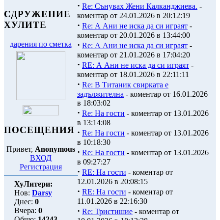
·
Re: Сънувах Жени Калканджиева.
-
СДРУЖЕНИЕ
коментар от 24.01.2026 в 20:12:19
ХУЛИТЕ
·
Re: А Ани не иска да си играят
-
коментар от 20.01.2026 в 13:44:00
·
дарения по сметка
Re: А Ани не иска да си играят
-
коментар от 21.01.2026 в 17:04:20
·
RE: А Ани не иска да си играят
-
коментар от 18.01.2026 в 22:11:11
·
Re: В Титаник свирката е
задължителна
- коментар от 16.01.2026
в 18:03:02
·
Re: На гости
- коментар от 13.01.2026
в 13:14:08
ПОСЕЩЕНИЯ
·
Re: На гости
- коментар от 13.01.2026
в 10:18:30
Привет,
Anonymous
·
Re: На гости
- коментар от 13.01.2026
ВХОД
в 09:27:27
Регистрация
·
RE: На гости
- коментар от
12.01.2026 в 20:08:15
ХуЛитери:
·
RE: На гости
- коментар от
Нов:
Darsy
11.01.2026 в 22:16:30
Днес:
0
·
Вчера:
0
Re: Тристишие
- коментар от
Общо:
14243