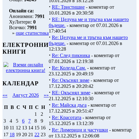
10.01.2026 в 18:12:28
·
RE: Тристишие
- коментар от
Онлайн са:
10.01.2026 в 20:30:58
Анонимни:
7991
·
RE: Целуна ме и тръгна към нашето
ХуЛитери:
0
бъдеще.
- коментар от 07.01.2026 в
Всичко:
7991
17:40:54
»
още статистика
·
Re: Целуна ме и тръгна към нашето
бъдеще.
- коментар от 07.01.2026 в
ЕЛЕКТРОННИ
12:13:28
КНИГИ
·
Re: След пикника
- коментар от
07.01.2026 в 12:19:38
·
Re: Коледа.Сам.
- коментар от
23.12.2025 в 20:49:19
·
Re: Окъснял зиме
- коментар от
КАЛЕНДАР
17.12.2025 в 20:20:42
·
RE: Окъснял зиме
- коментар от
««
Август 2026
»»
21.12.2025 в 12:10:30
·
Re: Майска дъга
- коментар от
П
В
С
Ч
П
С
Н
17.12.2025 в 20:51:47
1
2
·
Re: Красотата
- коментар от
3
4
5
6
7
8
9
15.12.2025 в 13:12:39
10
11
12
13
14
15
16
·
Re: Лимерици и частушки
- коментар
17
18
19
20
21
22
23
от 13.12.2025 в 12:06:08