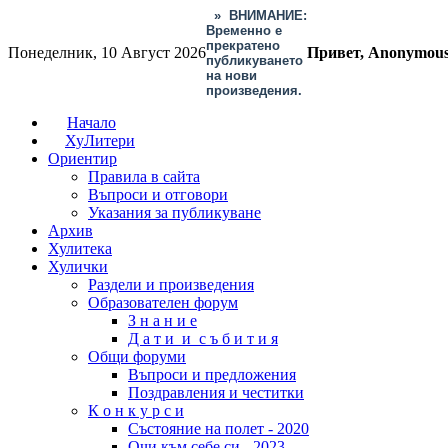
»
ВНИМАНИЕ:
Временно е
прекратено
Понеделник, 10 Август 2026
Привет, Anonymou
публикуването
на нови
произведения.
Начало
ХуЛитери
Ориентир
Правила в сайта
Въпроси и отговори
Указания за публикуване
Архив
Хулитека
Хулички
Раздели и произведения
Образователен форум
З н а н и е
Д а т и и с ъ б и т и я
Общи форуми
Въпроси и предложения
Поздравления и честитки
К о н к у р с и
Състояние на полет - 2020
Очи към себе си - 2023