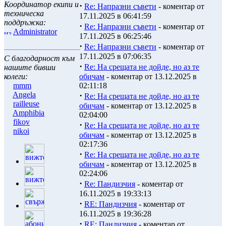
Координатор екипи и
·
Re: Напразни съвети
- коментар от
техническа
17.11.2025 в 06:41:59
поддръжка:
·
Re: Напразни съвети
- коментар от
Administrator
17.11.2025 в 06:25:46
·
Re: Напразни съвети
- коментар от
17.11.2025 в 07:06:35
С благодарност към
·
Re: На срещата не дойде, но аз те
нашите бивши
колеги:
обичам
- коментар от 13.12.2025 в
mmm
02:11:18
Angela
·
Re: На срещата не дойде, но аз те
railleuse
обичам
- коментар от 13.12.2025 в
Amphibia
02:04:00
fikov
·
Re: На срещата не дойде, но аз те
nikoi
обичам
- коментар от 13.12.2025 в
02:17:36
·
Re: На срещата не дойде, но аз те
обичам
- коментар от 13.12.2025 в
02:24:06
·
Re: Пандизчия
- коментар от
16.11.2025 в 19:33:13
·
RE: Пандизчия
- коментар от
16.11.2025 в 19:36:28
·
RE: Пандизчия
- коментар от